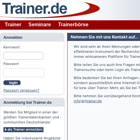
Trainer
Seminare
Trainerbörse
Nehmen Sie mit uns Kontakt auf...
Anmelden
Wir sind sehr an Ihren Meinungen ode
Kennwort
effektiveren Instrument der Recherche
immer wirksameren Plattform für Train
Passwort
Bitte teilen Sie uns auch Ihre Fragen 
Trainersuche oder beim Login als Train
Bitte bedenken Sie bei Ihren Anfragen 
login
sondern ausschließlich eine Internet-D
für bzw. über Trainer. Mehr, als Sie bei
T
Passwort vergessen?
Bitte nehmen Sie vorrübergehend Konta
info(at)trainer.de
Anmeldung bei Trainer.de
Werden Sie Mitglied in einer der
größten Trainerdatenbanken und -
communities Deutschlands!
als Trainer anmelden
Haben Sie interessante Angebote