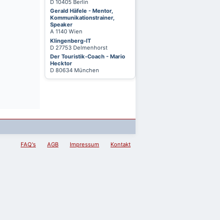
D 10405 Berlin
Gerald Häfele - Mentor,
Kommunikationstrainer,
Speaker
A 1140 Wien
Klingenberg-IT
D 27753 Delmenhorst
Der Touristik-Coach - Mario
Hecktor
D 80634 München
FAQ's
AGB
Impressum
Kontakt