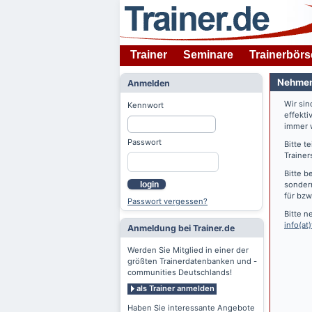
Trainer
Seminare
Trainerbörs
Nehmen 
Anmelden
Wir si
Kennwort
effekti
immer w
Passwort
Bitte t
Trainer
Bitte b
login
sondern
für bzw
Passwort vergessen?
Bitte n
info(at)
Anmeldung bei Trainer.de
Werden Sie Mitglied in einer der
größten Trainerdatenbanken und -
communities Deutschlands!
als Trainer anmelden
Haben Sie interessante Angebote