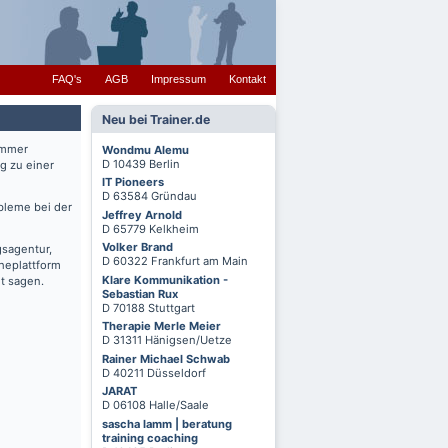
FAQ's
AGB
Impressum
Kontakt
Neu bei Trainer.de
immer
Wondmu Alemu
D 10439 Berlin
g zu einer
IT Pioneers
D 63584 Gründau
bleme bei der
Jeffrey Arnold
D 65779 Kelkheim
Volker Brand
gsagentur,
D 60322 Frankfurt am Main
cheplattform
Klare Kommunikation -
t sagen.
Sebastian Rux
D 70188 Stuttgart
Therapie Merle Meier
D 31311 Hänigsen/Uetze
Rainer Michael Schwab
D 40211 Düsseldorf
JARAT
D 06108 Halle/Saale
sascha lamm | beratung
training coaching