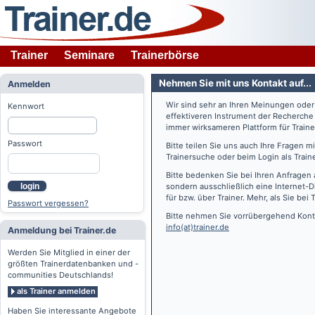
Trainer
Seminare
Trainerbörse
Nehmen Sie mit uns Kontakt auf...
Anmelden
Wir sind sehr an Ihren Meinungen ode
Kennwort
effektiveren Instrument der Recherche
immer wirksameren Plattform für Train
Passwort
Bitte teilen Sie uns auch Ihre Fragen 
Trainersuche oder beim Login als Train
Bitte bedenken Sie bei Ihren Anfragen 
login
sondern ausschließlich eine Internet-D
für bzw. über Trainer. Mehr, als Sie bei
T
Passwort vergessen?
Bitte nehmen Sie vorrübergehend Konta
info(at)trainer.de
Anmeldung bei Trainer.de
Werden Sie Mitglied in einer der
größten Trainerdatenbanken und -
communities Deutschlands!
als Trainer anmelden
Haben Sie interessante Angebote