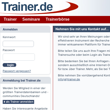
Trainer
Seminare
Trainerbörse
Nehmen Sie mit uns Kontakt auf...
Anmelden
Wir sind sehr an Ihren Meinungen ode
Kennwort
effektiveren Instrument der Recherche
immer wirksameren Plattform für Train
Passwort
Bitte teilen Sie uns auch Ihre Fragen 
Trainersuche oder beim Login als Train
Bitte bedenken Sie bei Ihren Anfragen 
login
sondern ausschließlich eine Internet-D
für bzw. über Trainer. Mehr, als Sie bei
T
Passwort vergessen?
Bitte nehmen Sie vorrübergehend Konta
info(at)trainer.de
Anmeldung bei Trainer.de
Werden Sie Mitglied in einer der
größten Trainerdatenbanken und -
communities Deutschlands!
als Trainer anmelden
Haben Sie interessante Angebote