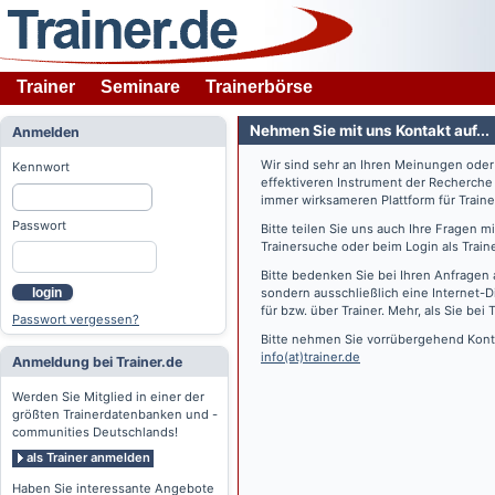
Trainer
Seminare
Trainerbörse
Nehmen Sie mit uns Kontakt auf...
Anmelden
Wir sind sehr an Ihren Meinungen ode
Kennwort
effektiveren Instrument der Recherche
immer wirksameren Plattform für Train
Passwort
Bitte teilen Sie uns auch Ihre Fragen 
Trainersuche oder beim Login als Train
Bitte bedenken Sie bei Ihren Anfragen 
login
sondern ausschließlich eine Internet-D
für bzw. über Trainer. Mehr, als Sie bei
T
Passwort vergessen?
Bitte nehmen Sie vorrübergehend Konta
info(at)trainer.de
Anmeldung bei Trainer.de
Werden Sie Mitglied in einer der
größten Trainerdatenbanken und -
communities Deutschlands!
als Trainer anmelden
Haben Sie interessante Angebote