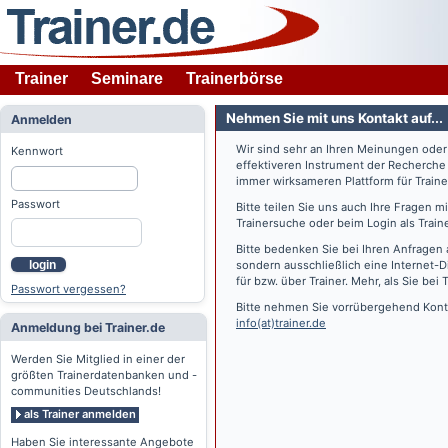
Trainer
Seminare
Trainerbörse
Nehmen Sie mit uns Kontakt auf...
Anmelden
Wir sind sehr an Ihren Meinungen ode
Kennwort
effektiveren Instrument der Recherche
immer wirksameren Plattform für Train
Passwort
Bitte teilen Sie uns auch Ihre Fragen 
Trainersuche oder beim Login als Train
Bitte bedenken Sie bei Ihren Anfragen 
login
sondern ausschließlich eine Internet-D
für bzw. über Trainer. Mehr, als Sie bei
T
Passwort vergessen?
Bitte nehmen Sie vorrübergehend Konta
info(at)trainer.de
Anmeldung bei Trainer.de
Werden Sie Mitglied in einer der
größten Trainerdatenbanken und -
communities Deutschlands!
als Trainer anmelden
Haben Sie interessante Angebote