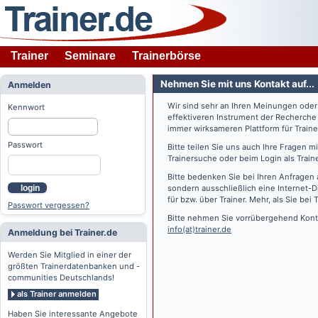
Trainer
Seminare
Trainerbörse
Nehmen Sie mit uns Kontakt auf...
Anmelden
Wir sind sehr an Ihren Meinungen ode
Kennwort
effektiveren Instrument der Recherche
immer wirksameren Plattform für Train
Passwort
Bitte teilen Sie uns auch Ihre Fragen 
Trainersuche oder beim Login als Train
Bitte bedenken Sie bei Ihren Anfragen 
login
sondern ausschließlich eine Internet-D
für bzw. über Trainer. Mehr, als Sie bei
T
Passwort vergessen?
Bitte nehmen Sie vorrübergehend Konta
info(at)trainer.de
Anmeldung bei Trainer.de
Werden Sie Mitglied in einer der
größten Trainerdatenbanken und -
communities Deutschlands!
als Trainer anmelden
Haben Sie interessante Angebote