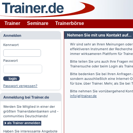
Trainer
Seminare
Trainerbörse
Nehmen Sie mit uns Kontakt auf...
Anmelden
Wir sind sehr an Ihren Meinungen ode
Kennwort
effektiveren Instrument der Recherche
immer wirksameren Plattform für Train
Passwort
Bitte teilen Sie uns auch Ihre Fragen 
Trainersuche oder beim Login als Train
Bitte bedenken Sie bei Ihren Anfragen 
login
sondern ausschließlich eine Internet-D
für bzw. über Trainer. Mehr, als Sie bei
T
Passwort vergessen?
Bitte nehmen Sie vorrübergehend Konta
info(at)trainer.de
Anmeldung bei Trainer.de
Werden Sie Mitglied in einer der
größten Trainerdatenbanken und -
communities Deutschlands!
als Trainer anmelden
Haben Sie interessante Angebote