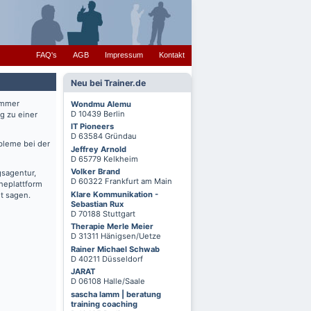
FAQ's
AGB
Impressum
Kontakt
Neu bei Trainer.de
immer
Wondmu Alemu
D 10439 Berlin
g zu einer
IT Pioneers
D 63584 Gründau
bleme bei der
Jeffrey Arnold
D 65779 Kelkheim
Volker Brand
gsagentur,
D 60322 Frankfurt am Main
cheplattform
Klare Kommunikation -
t sagen.
Sebastian Rux
D 70188 Stuttgart
Therapie Merle Meier
D 31311 Hänigsen/Uetze
Rainer Michael Schwab
D 40211 Düsseldorf
JARAT
D 06108 Halle/Saale
sascha lamm | beratung
training coaching