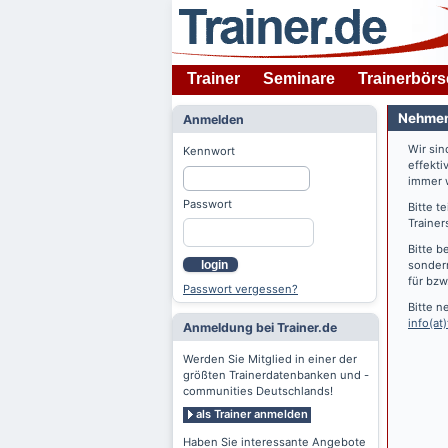
Trainer
Seminare
Trainerbörs
Nehmen 
Anmelden
Wir si
Kennwort
effekti
immer w
Passwort
Bitte t
Trainer
Bitte b
login
sondern
für bzw
Passwort vergessen?
Bitte n
info(at)
Anmeldung bei Trainer.de
Werden Sie Mitglied in einer der
größten Trainerdatenbanken und -
communities Deutschlands!
als Trainer anmelden
Haben Sie interessante Angebote