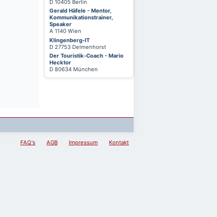
D 10405 Berlin
Gerald Häfele - Mentor,
Kommunikationstrainer,
Speaker
A 1140 Wien
Klingenberg-IT
D 27753 Delmenhorst
Der Touristik-Coach - Mario
Hecktor
D 80634 München
FAQ's
AGB
Impressum
Kontakt