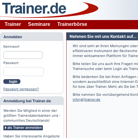
Trainer
Seminare
Trainerbörse
Nehmen Sie mit uns Kontakt auf...
Anmelden
Wir sind sehr an Ihren Meinungen ode
Kennwort
effektiveren Instrument der Recherche
immer wirksameren Plattform für Train
Passwort
Bitte teilen Sie uns auch Ihre Fragen 
Trainersuche oder beim Login als Train
Bitte bedenken Sie bei Ihren Anfragen 
login
sondern ausschließlich eine Internet-D
für bzw. über Trainer. Mehr, als Sie bei
T
Passwort vergessen?
Bitte nehmen Sie vorrübergehend Konta
info(at)trainer.de
Anmeldung bei Trainer.de
Werden Sie Mitglied in einer der
größten Trainerdatenbanken und -
communities Deutschlands!
als Trainer anmelden
Haben Sie interessante Angebote