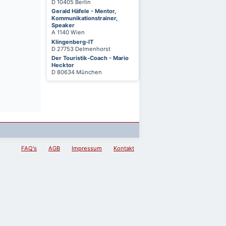
D 10405 Berlin
Gerald Häfele - Mentor,
Kommunikationstrainer,
Speaker
A 1140 Wien
Klingenberg-IT
D 27753 Delmenhorst
Der Touristik-Coach - Mario
Hecktor
D 80634 München
FAQ's
AGB
Impressum
Kontakt