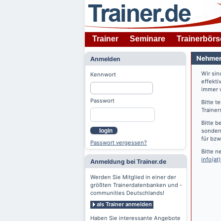
Trainer
Seminare
Trainerbörs
Nehmen 
Anmelden
Wir si
Kennwort
effekti
immer w
Passwort
Bitte t
Trainer
Bitte b
login
sondern
für bzw
Passwort vergessen?
Bitte n
info(at)
Anmeldung bei Trainer.de
Werden Sie Mitglied in einer der
größten Trainerdatenbanken und -
communities Deutschlands!
als Trainer anmelden
Haben Sie interessante Angebote