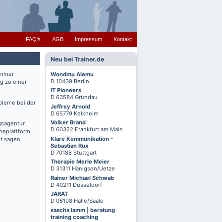
FAQ's
AGB
Impressum
Kontakt
Neu bei Trainer.de
immer
Wondmu Alemu
D 10439 Berlin
g zu einer
IT Pioneers
D 63584 Gründau
bleme bei der
Jeffrey Arnold
D 65779 Kelkheim
Volker Brand
gsagentur,
D 60322 Frankfurt am Main
cheplattform
Klare Kommunikation -
t sagen.
Sebastian Rux
D 70188 Stuttgart
Therapie Merle Meier
D 31311 Hänigsen/Uetze
Rainer Michael Schwab
D 40211 Düsseldorf
JARAT
D 06108 Halle/Saale
sascha lamm | beratung
training coaching