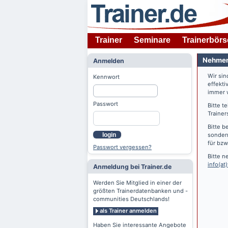
Trainer
Seminare
Trainerbörs
Nehmen 
Anmelden
Wir si
Kennwort
effekti
immer w
Passwort
Bitte t
Trainer
Bitte b
login
sondern
für bzw
Passwort vergessen?
Bitte n
info(at)
Anmeldung bei Trainer.de
Werden Sie Mitglied in einer der
größten Trainerdatenbanken und -
communities Deutschlands!
als Trainer anmelden
Haben Sie interessante Angebote