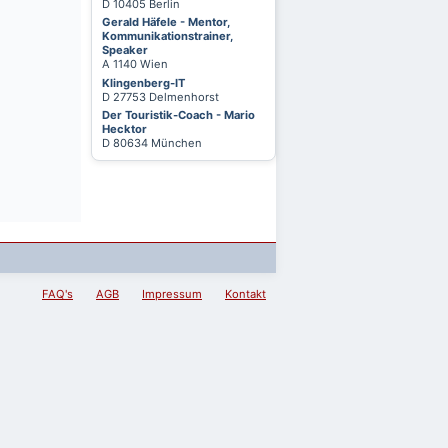
D 10405 Berlin
Gerald Häfele - Mentor,
Kommunikationstrainer,
Speaker
A 1140 Wien
Klingenberg-IT
D 27753 Delmenhorst
Der Touristik-Coach - Mario
Hecktor
D 80634 München
FAQ's
AGB
Impressum
Kontakt