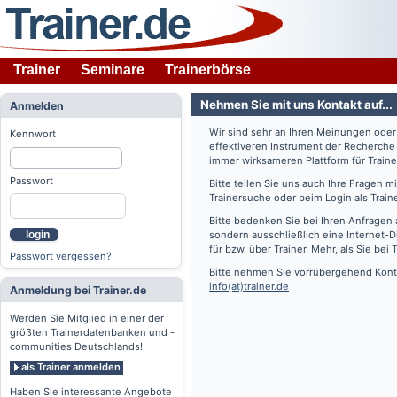
Trainer
Seminare
Trainerbörse
Nehmen Sie mit uns Kontakt auf...
Anmelden
Wir sind sehr an Ihren Meinungen ode
Kennwort
effektiveren Instrument der Recherche
immer wirksameren Plattform für Train
Passwort
Bitte teilen Sie uns auch Ihre Fragen 
Trainersuche oder beim Login als Train
Bitte bedenken Sie bei Ihren Anfragen 
login
sondern ausschließlich eine Internet-D
für bzw. über Trainer. Mehr, als Sie bei
T
Passwort vergessen?
Bitte nehmen Sie vorrübergehend Konta
info(at)trainer.de
Anmeldung bei Trainer.de
Werden Sie Mitglied in einer der
größten Trainerdatenbanken und -
communities Deutschlands!
als Trainer anmelden
Haben Sie interessante Angebote