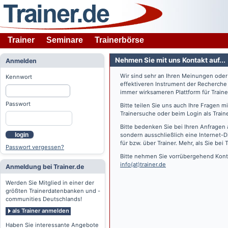
Trainer
Seminare
Trainerbörse
Nehmen Sie mit uns Kontakt auf...
Anmelden
Wir sind sehr an Ihren Meinungen ode
Kennwort
effektiveren Instrument der Recherche
immer wirksameren Plattform für Train
Passwort
Bitte teilen Sie uns auch Ihre Fragen 
Trainersuche oder beim Login als Train
Bitte bedenken Sie bei Ihren Anfragen 
login
sondern ausschließlich eine Internet-D
für bzw. über Trainer. Mehr, als Sie bei
T
Passwort vergessen?
Bitte nehmen Sie vorrübergehend Konta
info(at)trainer.de
Anmeldung bei Trainer.de
Werden Sie Mitglied in einer der
größten Trainerdatenbanken und -
communities Deutschlands!
als Trainer anmelden
Haben Sie interessante Angebote