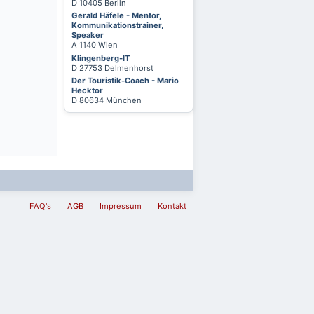
D 10405 Berlin
Gerald Häfele - Mentor,
Kommunikationstrainer,
Speaker
A 1140 Wien
Klingenberg-IT
D 27753 Delmenhorst
Der Touristik-Coach - Mario
Hecktor
D 80634 München
FAQ's
AGB
Impressum
Kontakt