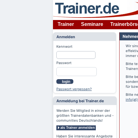
Trainer
Seminare
Trainerbörs
Nehmen 
Anmelden
Wir si
Kennwort
effekti
immer w
Passwort
Bitte t
Trainer
Bitte b
login
sondern
für bzw
Passwort vergessen?
Bitte n
info(at)
Anmeldung bei Trainer.de
Werden Sie Mitglied in einer der
größten Trainerdatenbanken und -
communities Deutschlands!
als Trainer anmelden
Haben Sie interessante Angebote