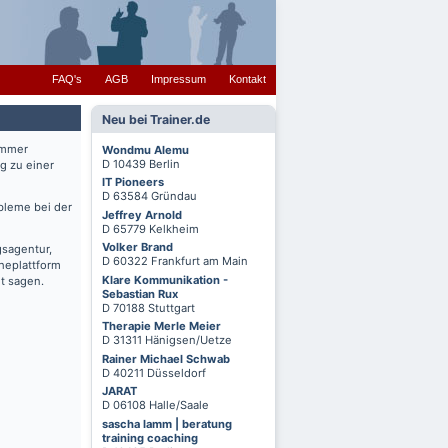
FAQ's
AGB
Impressum
Kontakt
Neu bei Trainer.de
immer
Wondmu Alemu
D 10439 Berlin
g zu einer
IT Pioneers
D 63584 Gründau
bleme bei der
Jeffrey Arnold
D 65779 Kelkheim
Volker Brand
gsagentur,
D 60322 Frankfurt am Main
cheplattform
Klare Kommunikation -
t sagen.
Sebastian Rux
D 70188 Stuttgart
Therapie Merle Meier
D 31311 Hänigsen/Uetze
Rainer Michael Schwab
D 40211 Düsseldorf
JARAT
D 06108 Halle/Saale
sascha lamm | beratung
training coaching