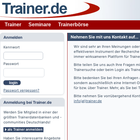
Trainer
Seminare
Trainerbörse
Nehmen Sie mit uns Kontakt auf...
Anmelden
Wir sind sehr an Ihren Meinungen ode
Kennwort
effektiveren Instrument der Recherche
immer wirksameren Plattform für Train
Passwort
Bitte teilen Sie uns auch Ihre Fragen 
Trainersuche oder beim Login als Train
Bitte bedenken Sie bei Ihren Anfragen 
login
sondern ausschließlich eine Internet-D
für bzw. über Trainer. Mehr, als Sie bei
T
Passwort vergessen?
Bitte nehmen Sie vorrübergehend Konta
info(at)trainer.de
Anmeldung bei Trainer.de
Werden Sie Mitglied in einer der
größten Trainerdatenbanken und -
communities Deutschlands!
als Trainer anmelden
Haben Sie interessante Angebote