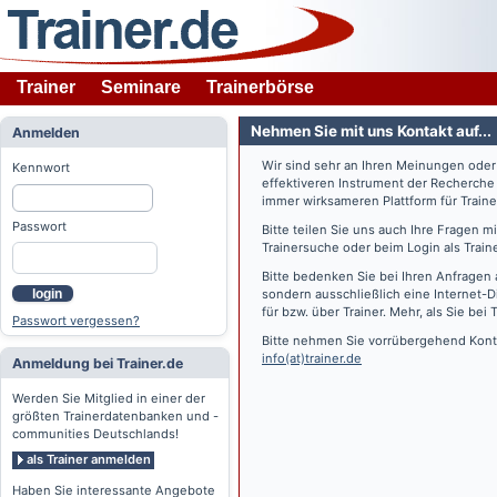
Trainer
Seminare
Trainerbörse
Nehmen Sie mit uns Kontakt auf...
Anmelden
Wir sind sehr an Ihren Meinungen ode
Kennwort
effektiveren Instrument der Recherche
immer wirksameren Plattform für Train
Passwort
Bitte teilen Sie uns auch Ihre Fragen 
Trainersuche oder beim Login als Train
Bitte bedenken Sie bei Ihren Anfragen 
login
sondern ausschließlich eine Internet-D
für bzw. über Trainer. Mehr, als Sie bei
T
Passwort vergessen?
Bitte nehmen Sie vorrübergehend Konta
info(at)trainer.de
Anmeldung bei Trainer.de
Werden Sie Mitglied in einer der
größten Trainerdatenbanken und -
communities Deutschlands!
als Trainer anmelden
Haben Sie interessante Angebote