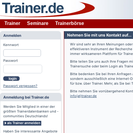
Trainer
Seminare
Trainerbörse
Nehmen Sie mit uns Kontakt auf...
Anmelden
Wir sind sehr an Ihren Meinungen ode
Kennwort
effektiveren Instrument der Recherche
immer wirksameren Plattform für Train
Passwort
Bitte teilen Sie uns auch Ihre Fragen 
Trainersuche oder beim Login als Train
Bitte bedenken Sie bei Ihren Anfragen 
login
sondern ausschließlich eine Internet-D
für bzw. über Trainer. Mehr, als Sie bei
T
Passwort vergessen?
Bitte nehmen Sie vorrübergehend Konta
info(at)trainer.de
Anmeldung bei Trainer.de
Werden Sie Mitglied in einer der
größten Trainerdatenbanken und -
communities Deutschlands!
als Trainer anmelden
Haben Sie interessante Angebote