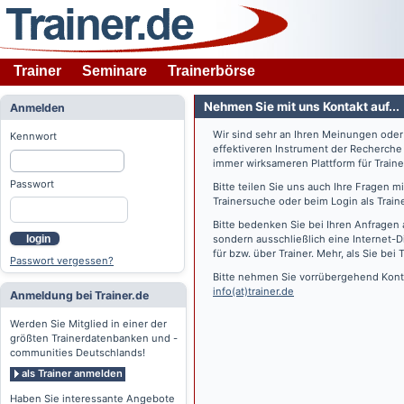
Trainer
Seminare
Trainerbörse
Nehmen Sie mit uns Kontakt auf...
Anmelden
Wir sind sehr an Ihren Meinungen ode
Kennwort
effektiveren Instrument der Recherche
immer wirksameren Plattform für Train
Passwort
Bitte teilen Sie uns auch Ihre Fragen 
Trainersuche oder beim Login als Train
Bitte bedenken Sie bei Ihren Anfragen 
login
sondern ausschließlich eine Internet-D
für bzw. über Trainer. Mehr, als Sie bei
T
Passwort vergessen?
Bitte nehmen Sie vorrübergehend Konta
info(at)trainer.de
Anmeldung bei Trainer.de
Werden Sie Mitglied in einer der
größten Trainerdatenbanken und -
communities Deutschlands!
als Trainer anmelden
Haben Sie interessante Angebote