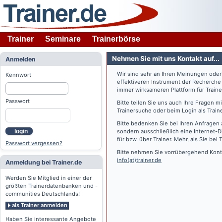
Trainer
Seminare
Trainerbörse
Nehmen Sie mit uns Kontakt auf...
Anmelden
Wir sind sehr an Ihren Meinungen ode
Kennwort
effektiveren Instrument der Recherche
immer wirksameren Plattform für Train
Passwort
Bitte teilen Sie uns auch Ihre Fragen 
Trainersuche oder beim Login als Train
Bitte bedenken Sie bei Ihren Anfragen 
login
sondern ausschließlich eine Internet-D
für bzw. über Trainer. Mehr, als Sie bei
T
Passwort vergessen?
Bitte nehmen Sie vorrübergehend Konta
info(at)trainer.de
Anmeldung bei Trainer.de
Werden Sie Mitglied in einer der
größten Trainerdatenbanken und -
communities Deutschlands!
als Trainer anmelden
Haben Sie interessante Angebote