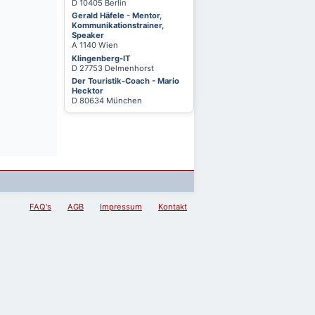
D 10405 Berlin
Gerald Häfele - Mentor,
Kommunikationstrainer,
Speaker
A 1140 Wien
Klingenberg-IT
D 27753 Delmenhorst
Der Touristik-Coach - Mario
Hecktor
D 80634 München
FAQ's
AGB
Impressum
Kontakt