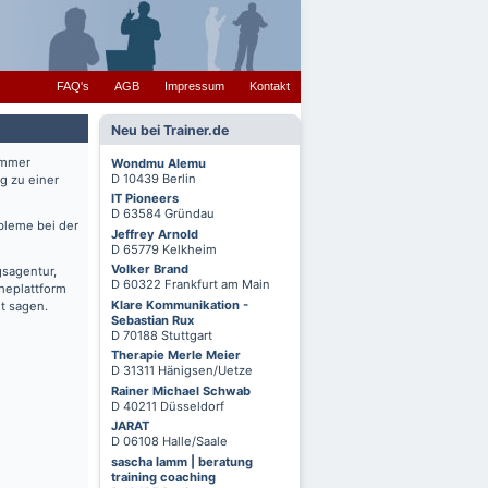
FAQ's
AGB
Impressum
Kontakt
Neu bei Trainer.de
immer
Wondmu Alemu
D 10439 Berlin
g zu einer
IT Pioneers
D 63584 Gründau
bleme bei der
Jeffrey Arnold
D 65779 Kelkheim
Volker Brand
gsagentur,
D 60322 Frankfurt am Main
cheplattform
Klare Kommunikation -
t sagen.
Sebastian Rux
D 70188 Stuttgart
Therapie Merle Meier
D 31311 Hänigsen/Uetze
Rainer Michael Schwab
D 40211 Düsseldorf
JARAT
D 06108 Halle/Saale
sascha lamm | beratung
training coaching