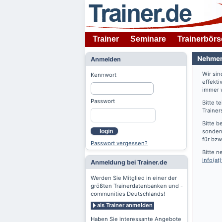
Trainer
Seminare
Trainerbörs
Nehmen 
Anmelden
Wir si
Kennwort
effekti
immer w
Passwort
Bitte t
Trainer
Bitte b
login
sondern
für bzw
Passwort vergessen?
Bitte n
info(at)
Anmeldung bei Trainer.de
Werden Sie Mitglied in einer der
größten Trainerdatenbanken und -
communities Deutschlands!
als Trainer anmelden
Haben Sie interessante Angebote