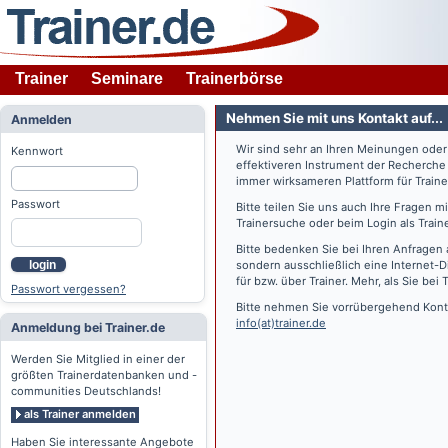
Trainer
Seminare
Trainerbörse
Nehmen Sie mit uns Kontakt auf...
Anmelden
Wir sind sehr an Ihren Meinungen ode
Kennwort
effektiveren Instrument der Recherche
immer wirksameren Plattform für Train
Passwort
Bitte teilen Sie uns auch Ihre Fragen 
Trainersuche oder beim Login als Train
Bitte bedenken Sie bei Ihren Anfragen 
login
sondern ausschließlich eine Internet-D
für bzw. über Trainer. Mehr, als Sie bei
T
Passwort vergessen?
Bitte nehmen Sie vorrübergehend Konta
info(at)trainer.de
Anmeldung bei Trainer.de
Werden Sie Mitglied in einer der
größten Trainerdatenbanken und -
communities Deutschlands!
als Trainer anmelden
Haben Sie interessante Angebote