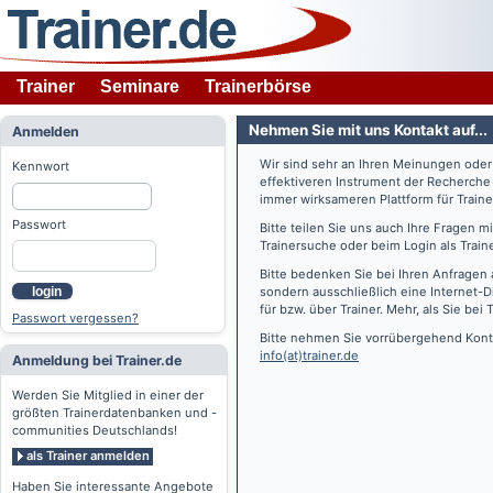
Trainer
Seminare
Trainerbörse
Nehmen Sie mit uns Kontakt auf...
Anmelden
Wir sind sehr an Ihren Meinungen ode
Kennwort
effektiveren Instrument der Recherche
immer wirksameren Plattform für Train
Passwort
Bitte teilen Sie uns auch Ihre Fragen 
Trainersuche oder beim Login als Train
Bitte bedenken Sie bei Ihren Anfragen 
login
sondern ausschließlich eine Internet-D
für bzw. über Trainer. Mehr, als Sie bei
T
Passwort vergessen?
Bitte nehmen Sie vorrübergehend Konta
info(at)trainer.de
Anmeldung bei Trainer.de
Werden Sie Mitglied in einer der
größten Trainerdatenbanken und -
communities Deutschlands!
als Trainer anmelden
Haben Sie interessante Angebote