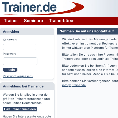
Trainer
Seminare
Trainerbörse
Nehmen Sie mit uns Kontakt auf...
Anmelden
Wir sind sehr an Ihren Meinungen ode
Kennwort
effektiveren Instrument der Recherche
immer wirksameren Plattform für Train
Passwort
Bitte teilen Sie uns auch Ihre Fragen 
Trainersuche oder beim Login als Train
Bitte bedenken Sie bei Ihren Anfragen 
login
sondern ausschließlich eine Internet-D
für bzw. über Trainer. Mehr, als Sie bei
T
Passwort vergessen?
Bitte nehmen Sie vorrübergehend Konta
info(at)trainer.de
Anmeldung bei Trainer.de
Werden Sie Mitglied in einer der
größten Trainerdatenbanken und -
communities Deutschlands!
als Trainer anmelden
Haben Sie interessante Angebote