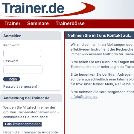
Trainer
Seminare
Trainerbörse
Nehmen Sie mit uns Kontakt auf...
Anmelden
Wir sind sehr an Ihren Meinungen ode
Kennwort
effektiveren Instrument der Recherche
immer wirksameren Plattform für Train
Passwort
Bitte teilen Sie uns auch Ihre Fragen 
Trainersuche oder beim Login als Train
Bitte bedenken Sie bei Ihren Anfragen 
login
sondern ausschließlich eine Internet-D
für bzw. über Trainer. Mehr, als Sie bei
T
Passwort vergessen?
Bitte nehmen Sie vorrübergehend Konta
info(at)trainer.de
Anmeldung bei Trainer.de
Werden Sie Mitglied in einer der
größten Trainerdatenbanken und -
communities Deutschlands!
als Trainer anmelden
Haben Sie interessante Angebote