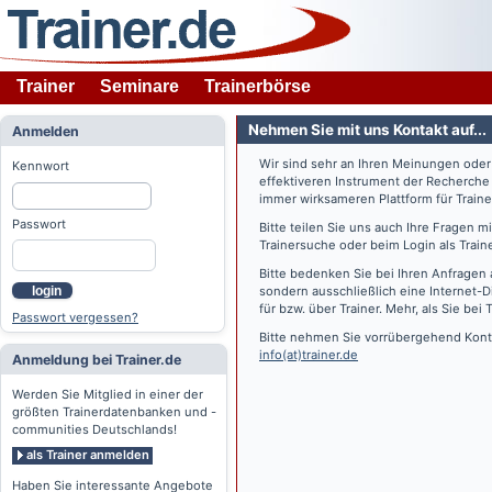
Trainer
Seminare
Trainerbörse
Nehmen Sie mit uns Kontakt auf...
Anmelden
Wir sind sehr an Ihren Meinungen ode
Kennwort
effektiveren Instrument der Recherche
immer wirksameren Plattform für Train
Passwort
Bitte teilen Sie uns auch Ihre Fragen 
Trainersuche oder beim Login als Train
Bitte bedenken Sie bei Ihren Anfragen 
login
sondern ausschließlich eine Internet-D
für bzw. über Trainer. Mehr, als Sie bei
T
Passwort vergessen?
Bitte nehmen Sie vorrübergehend Konta
info(at)trainer.de
Anmeldung bei Trainer.de
Werden Sie Mitglied in einer der
größten Trainerdatenbanken und -
communities Deutschlands!
als Trainer anmelden
Haben Sie interessante Angebote