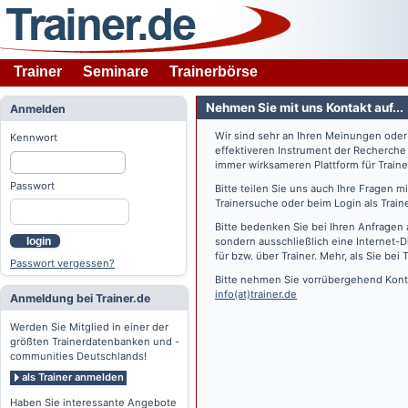
Trainer
Seminare
Trainerbörse
Nehmen Sie mit uns Kontakt auf...
Anmelden
Wir sind sehr an Ihren Meinungen ode
Kennwort
effektiveren Instrument der Recherche
immer wirksameren Plattform für Train
Passwort
Bitte teilen Sie uns auch Ihre Fragen 
Trainersuche oder beim Login als Train
Bitte bedenken Sie bei Ihren Anfragen 
login
sondern ausschließlich eine Internet-D
für bzw. über Trainer. Mehr, als Sie bei
T
Passwort vergessen?
Bitte nehmen Sie vorrübergehend Konta
info(at)trainer.de
Anmeldung bei Trainer.de
Werden Sie Mitglied in einer der
größten Trainerdatenbanken und -
communities Deutschlands!
als Trainer anmelden
Haben Sie interessante Angebote