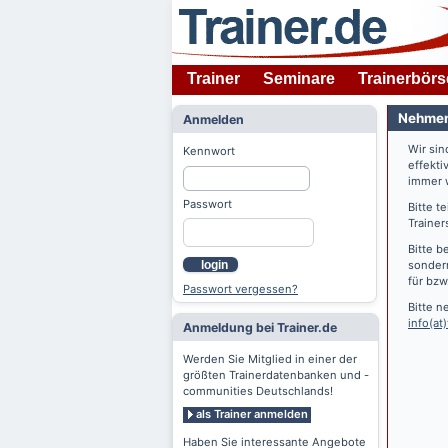
Trainer
Seminare
Trainerbörs
Nehmen 
Anmelden
Wir si
Kennwort
effekti
immer w
Passwort
Bitte t
Trainer
Bitte b
login
sondern
für bzw
Passwort vergessen?
Bitte n
info(at)
Anmeldung bei Trainer.de
Werden Sie Mitglied in einer der
größten Trainerdatenbanken und -
communities Deutschlands!
als Trainer anmelden
Haben Sie interessante Angebote