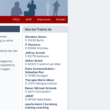
FAQ's
AGB
Impressum
Kontakt
Neu bei Trainer.de
immer
Wondmu Alemu
D 10439 Berlin
g zu einer
IT Pioneers
D 63584 Gründau
bleme bei der
Jeffrey Arnold
D 65779 Kelkheim
Volker Brand
gsagentur,
D 60322 Frankfurt am Main
cheplattform
Klare Kommunikation -
t sagen.
Sebastian Rux
D 70188 Stuttgart
Therapie Merle Meier
D 31311 Hänigsen/Uetze
Rainer Michael Schwab
D 40211 Düsseldorf
JARAT
D 06108 Halle/Saale
sascha lamm | beratung
training coaching