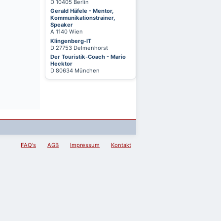
D 10405 Berlin
Gerald Häfele - Mentor,
Kommunikationstrainer,
Speaker
A 1140 Wien
Klingenberg-IT
D 27753 Delmenhorst
Der Touristik-Coach - Mario
Hecktor
D 80634 München
FAQ's
AGB
Impressum
Kontakt