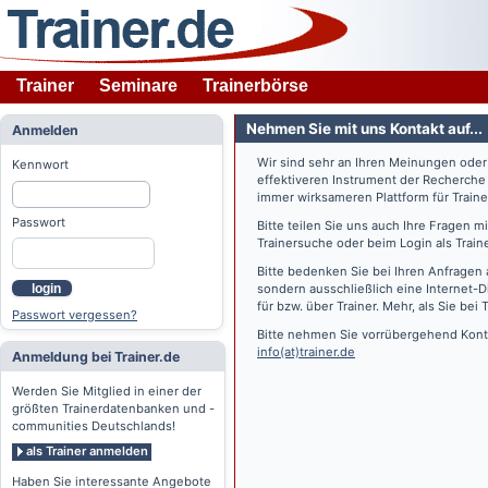
Trainer
Seminare
Trainerbörse
Nehmen Sie mit uns Kontakt auf...
Anmelden
Wir sind sehr an Ihren Meinungen ode
Kennwort
effektiveren Instrument der Recherche
immer wirksameren Plattform für Train
Passwort
Bitte teilen Sie uns auch Ihre Fragen 
Trainersuche oder beim Login als Train
Bitte bedenken Sie bei Ihren Anfragen 
login
sondern ausschließlich eine Internet-D
für bzw. über Trainer. Mehr, als Sie bei
T
Passwort vergessen?
Bitte nehmen Sie vorrübergehend Konta
info(at)trainer.de
Anmeldung bei Trainer.de
Werden Sie Mitglied in einer der
größten Trainerdatenbanken und -
communities Deutschlands!
als Trainer anmelden
Haben Sie interessante Angebote