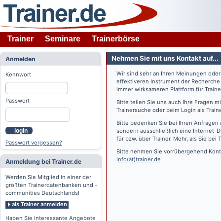
Trainer
Seminare
Trainerbörse
Nehmen Sie mit uns Kontakt auf...
Anmelden
Wir sind sehr an Ihren Meinungen ode
Kennwort
effektiveren Instrument der Recherche
immer wirksameren Plattform für Train
Passwort
Bitte teilen Sie uns auch Ihre Fragen 
Trainersuche oder beim Login als Train
Bitte bedenken Sie bei Ihren Anfragen 
login
sondern ausschließlich eine Internet-D
für bzw. über Trainer. Mehr, als Sie bei
T
Passwort vergessen?
Bitte nehmen Sie vorrübergehend Konta
info(at)trainer.de
Anmeldung bei Trainer.de
Werden Sie Mitglied in einer der
größten Trainerdatenbanken und -
communities Deutschlands!
als Trainer anmelden
Haben Sie interessante Angebote