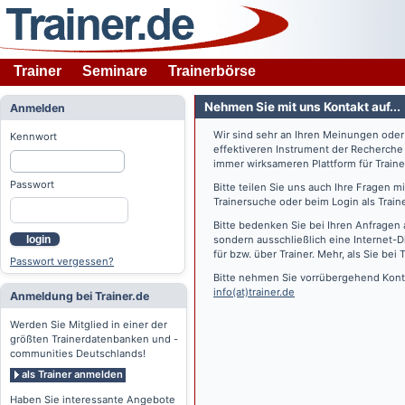
Trainer
Seminare
Trainerbörse
Nehmen Sie mit uns Kontakt auf...
Anmelden
Wir sind sehr an Ihren Meinungen ode
Kennwort
effektiveren Instrument der Recherche
immer wirksameren Plattform für Train
Passwort
Bitte teilen Sie uns auch Ihre Fragen 
Trainersuche oder beim Login als Train
Bitte bedenken Sie bei Ihren Anfragen 
login
sondern ausschließlich eine Internet-D
für bzw. über Trainer. Mehr, als Sie bei
T
Passwort vergessen?
Bitte nehmen Sie vorrübergehend Konta
info(at)trainer.de
Anmeldung bei Trainer.de
Werden Sie Mitglied in einer der
größten Trainerdatenbanken und -
communities Deutschlands!
als Trainer anmelden
Haben Sie interessante Angebote