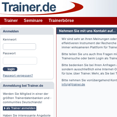
Trainer
Seminare
Trainerbörse
Nehmen Sie mit uns Kontakt auf...
Anmelden
Wir sind sehr an Ihren Meinungen ode
Kennwort
effektiveren Instrument der Recherche
immer wirksameren Plattform für Train
Passwort
Bitte teilen Sie uns auch Ihre Fragen 
Trainersuche oder beim Login als Train
Bitte bedenken Sie bei Ihren Anfragen 
login
sondern ausschließlich eine Internet-D
für bzw. über Trainer. Mehr, als Sie bei
T
Passwort vergessen?
Bitte nehmen Sie vorrübergehend Konta
info(at)trainer.de
Anmeldung bei Trainer.de
Werden Sie Mitglied in einer der
größten Trainerdatenbanken und -
communities Deutschlands!
als Trainer anmelden
Haben Sie interessante Angebote