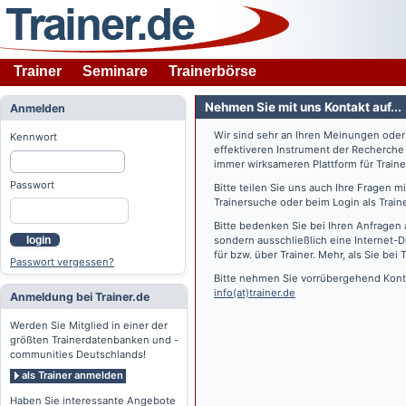
Trainer
Seminare
Trainerbörse
Nehmen Sie mit uns Kontakt auf...
Anmelden
Wir sind sehr an Ihren Meinungen ode
Kennwort
effektiveren Instrument der Recherche
immer wirksameren Plattform für Train
Passwort
Bitte teilen Sie uns auch Ihre Fragen 
Trainersuche oder beim Login als Train
Bitte bedenken Sie bei Ihren Anfragen 
login
sondern ausschließlich eine Internet-D
für bzw. über Trainer. Mehr, als Sie bei
T
Passwort vergessen?
Bitte nehmen Sie vorrübergehend Konta
info(at)trainer.de
Anmeldung bei Trainer.de
Werden Sie Mitglied in einer der
größten Trainerdatenbanken und -
communities Deutschlands!
als Trainer anmelden
Haben Sie interessante Angebote