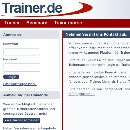
Trainer
Seminare
Trainerbörse
Nehmen Sie mit uns Kontakt auf...
Anmelden
Wir sind sehr an Ihren Meinungen ode
Kennwort
effektiveren Instrument der Recherche
immer wirksameren Plattform für Train
Passwort
Bitte teilen Sie uns auch Ihre Fragen 
Trainersuche oder beim Login als Train
Bitte bedenken Sie bei Ihren Anfragen 
login
sondern ausschließlich eine Internet-D
für bzw. über Trainer. Mehr, als Sie bei
T
Passwort vergessen?
Bitte nehmen Sie vorrübergehend Konta
info(at)trainer.de
Anmeldung bei Trainer.de
Werden Sie Mitglied in einer der
größten Trainerdatenbanken und -
communities Deutschlands!
als Trainer anmelden
Haben Sie interessante Angebote