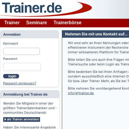
Trainer
Seminare
Trainerbörse
Nehmen Sie mit uns Kontakt auf...
Anmelden
Wir sind sehr an Ihren Meinungen ode
Kennwort
effektiveren Instrument der Recherche
immer wirksameren Plattform für Train
Passwort
Bitte teilen Sie uns auch Ihre Fragen 
Trainersuche oder beim Login als Train
Bitte bedenken Sie bei Ihren Anfragen 
login
sondern ausschließlich eine Internet-D
für bzw. über Trainer. Mehr, als Sie bei
T
Passwort vergessen?
Bitte nehmen Sie vorrübergehend Konta
info(at)trainer.de
Anmeldung bei Trainer.de
Werden Sie Mitglied in einer der
größten Trainerdatenbanken und -
communities Deutschlands!
als Trainer anmelden
Haben Sie interessante Angebote