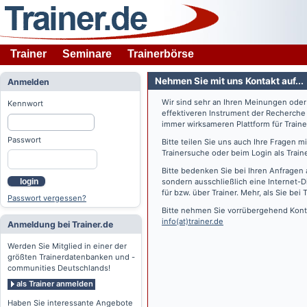
Trainer
Seminare
Trainerbörse
Nehmen Sie mit uns Kontakt auf...
Anmelden
Wir sind sehr an Ihren Meinungen ode
Kennwort
effektiveren Instrument der Recherche
immer wirksameren Plattform für Train
Passwort
Bitte teilen Sie uns auch Ihre Fragen 
Trainersuche oder beim Login als Train
Bitte bedenken Sie bei Ihren Anfragen 
login
sondern ausschließlich eine Internet-D
für bzw. über Trainer. Mehr, als Sie bei
T
Passwort vergessen?
Bitte nehmen Sie vorrübergehend Konta
info(at)trainer.de
Anmeldung bei Trainer.de
Werden Sie Mitglied in einer der
größten Trainerdatenbanken und -
communities Deutschlands!
als Trainer anmelden
Haben Sie interessante Angebote