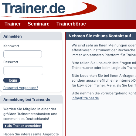
Trainer
Seminare
Trainerbörse
Nehmen Sie mit uns Kontakt auf...
Anmelden
Wir sind sehr an Ihren Meinungen ode
Kennwort
effektiveren Instrument der Recherche
immer wirksameren Plattform für Train
Passwort
Bitte teilen Sie uns auch Ihre Fragen 
Trainersuche oder beim Login als Train
Bitte bedenken Sie bei Ihren Anfragen 
login
sondern ausschließlich eine Internet-D
für bzw. über Trainer. Mehr, als Sie bei
T
Passwort vergessen?
Bitte nehmen Sie vorrübergehend Konta
info(at)trainer.de
Anmeldung bei Trainer.de
Werden Sie Mitglied in einer der
größten Trainerdatenbanken und -
communities Deutschlands!
als Trainer anmelden
Haben Sie interessante Angebote