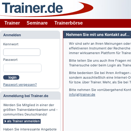
Trainer
Seminare
Trainerbörse
Nehmen Sie mit uns Kontakt auf...
Anmelden
Wir sind sehr an Ihren Meinungen ode
Kennwort
effektiveren Instrument der Recherche
immer wirksameren Plattform für Train
Passwort
Bitte teilen Sie uns auch Ihre Fragen 
Trainersuche oder beim Login als Train
Bitte bedenken Sie bei Ihren Anfragen 
login
sondern ausschließlich eine Internet-D
für bzw. über Trainer. Mehr, als Sie bei
T
Passwort vergessen?
Bitte nehmen Sie vorrübergehend Konta
info(at)trainer.de
Anmeldung bei Trainer.de
Werden Sie Mitglied in einer der
größten Trainerdatenbanken und -
communities Deutschlands!
als Trainer anmelden
Haben Sie interessante Angebote