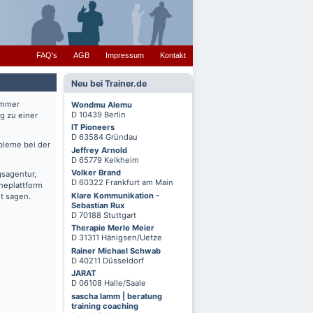
FAQ's
AGB
Impressum
Kontakt
Neu bei Trainer.de
immer
Wondmu Alemu
D 10439 Berlin
g zu einer
IT Pioneers
D 63584 Gründau
bleme bei der
Jeffrey Arnold
D 65779 Kelkheim
Volker Brand
gsagentur,
D 60322 Frankfurt am Main
cheplattform
Klare Kommunikation -
t sagen.
Sebastian Rux
D 70188 Stuttgart
Therapie Merle Meier
D 31311 Hänigsen/Uetze
Rainer Michael Schwab
D 40211 Düsseldorf
JARAT
D 06108 Halle/Saale
sascha lamm | beratung
training coaching