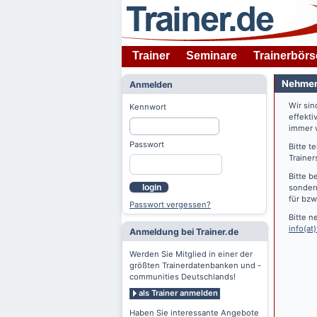
Trainer
Seminare
Trainerbörs
Nehmen 
Anmelden
Wir si
Kennwort
effekti
immer w
Passwort
Bitte t
Trainer
Bitte b
login
sondern
für bzw
Passwort vergessen?
Bitte n
info(at)
Anmeldung bei Trainer.de
Werden Sie Mitglied in einer der
größten Trainerdatenbanken und -
communities Deutschlands!
als Trainer anmelden
Haben Sie interessante Angebote