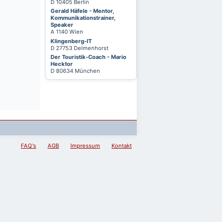
D 10405 Berlin
Gerald Häfele - Mentor,
Kommunikationstrainer,
Speaker
A 1140 Wien
Klingenberg-IT
D 27753 Delmenhorst
Der Touristik-Coach - Mario
Hecktor
D 80634 München
FAQ's
AGB
Impressum
Kontakt