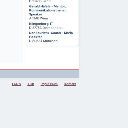
D 10405 Berlin
Gerald Häfele - Mentor,
Kommunikationstrainer,
Speaker
A 1140 Wien
Klingenberg-IT
D 27753 Delmenhorst
Der Touristik-Coach - Mario
Hecktor
D 80634 München
FAQ's
AGB
Impressum
Kontakt