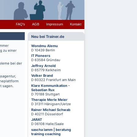
FAQ's
AGB
Impressum
Kontakt
Neu bei Trainer.de
immer
Wondmu Alemu
D 10439 Berlin
g zu einer
IT Pioneers
D 63584 Gründau
bleme bei der
Jeffrey Arnold
D 65779 Kelkheim
Volker Brand
gsagentur,
D 60322 Frankfurt am Main
cheplattform
Klare Kommunikation -
t sagen.
Sebastian Rux
D 70188 Stuttgart
Therapie Merle Meier
D 31311 Hänigsen/Uetze
Rainer Michael Schwab
D 40211 Düsseldorf
JARAT
D 06108 Halle/Saale
sascha lamm | beratung
training coaching