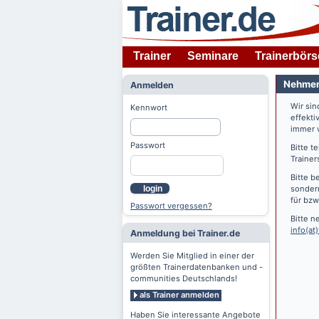
Trainer
Seminare
Trainerbörs
Nehmen 
Anmelden
Wir si
Kennwort
effekti
immer w
Passwort
Bitte t
Trainer
Bitte b
login
sondern
für bzw
Passwort vergessen?
Bitte n
info(at)
Anmeldung bei Trainer.de
Werden Sie Mitglied in einer der
größten Trainerdatenbanken und -
communities Deutschlands!
als Trainer anmelden
Haben Sie interessante Angebote