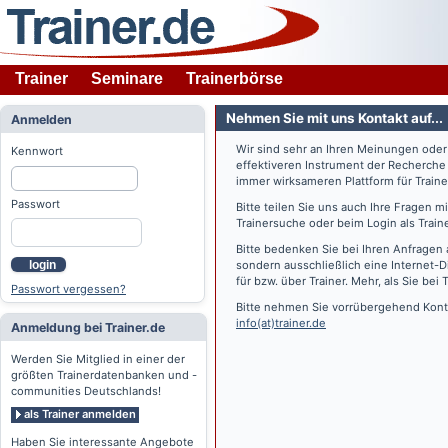
Trainer
Seminare
Trainerbörse
Nehmen Sie mit uns Kontakt auf...
Anmelden
Wir sind sehr an Ihren Meinungen ode
Kennwort
effektiveren Instrument der Recherche
immer wirksameren Plattform für Train
Passwort
Bitte teilen Sie uns auch Ihre Fragen 
Trainersuche oder beim Login als Train
Bitte bedenken Sie bei Ihren Anfragen 
login
sondern ausschließlich eine Internet-D
für bzw. über Trainer. Mehr, als Sie bei
T
Passwort vergessen?
Bitte nehmen Sie vorrübergehend Konta
info(at)trainer.de
Anmeldung bei Trainer.de
Werden Sie Mitglied in einer der
größten Trainerdatenbanken und -
communities Deutschlands!
als Trainer anmelden
Haben Sie interessante Angebote