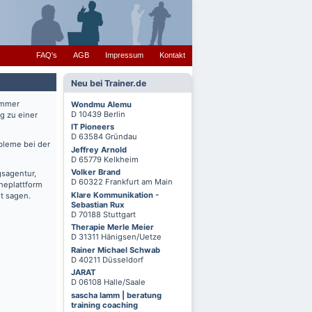
FAQ's
AGB
Impressum
Kontakt
Neu bei Trainer.de
immer
Wondmu Alemu
D 10439 Berlin
g zu einer
IT Pioneers
D 63584 Gründau
bleme bei der
Jeffrey Arnold
D 65779 Kelkheim
Volker Brand
gsagentur,
D 60322 Frankfurt am Main
cheplattform
Klare Kommunikation -
t sagen.
Sebastian Rux
D 70188 Stuttgart
Therapie Merle Meier
D 31311 Hänigsen/Uetze
Rainer Michael Schwab
D 40211 Düsseldorf
JARAT
D 06108 Halle/Saale
sascha lamm | beratung
training coaching