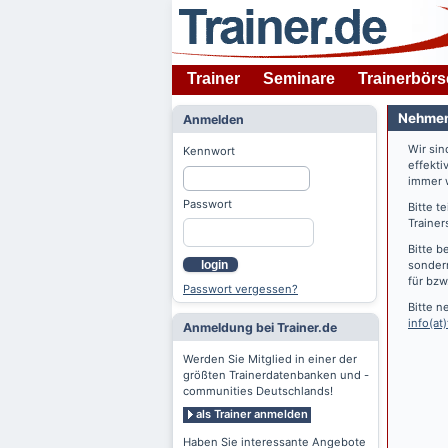
Trainer
Seminare
Trainerbörs
Nehmen 
Anmelden
Wir si
Kennwort
effekti
immer w
Passwort
Bitte t
Trainer
Bitte b
login
sondern
für bzw
Passwort vergessen?
Bitte n
info(at)
Anmeldung bei Trainer.de
Werden Sie Mitglied in einer der
größten Trainerdatenbanken und -
communities Deutschlands!
als Trainer anmelden
Haben Sie interessante Angebote