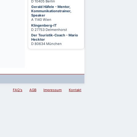
D 10405 Berlin
Gerald Häfele - Mentor,
Kommunikationstrainer,
Speaker
A 1140 Wien
Klingenberg-IT
D 27753 Delmenhorst
Der Touristik-Coach - Mario
Hecktor
D 80634 München
FAQ's
AGB
Impressum
Kontakt