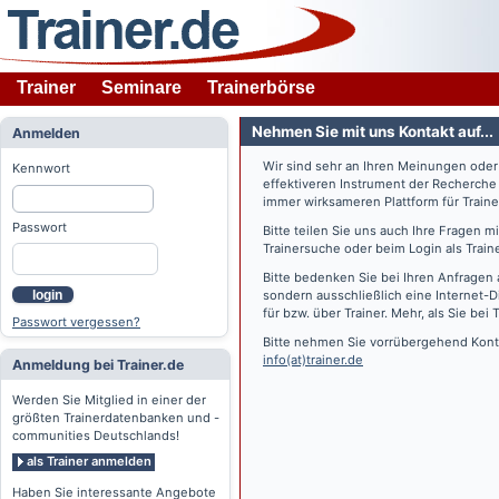
Trainer
Seminare
Trainerbörse
Nehmen Sie mit uns Kontakt auf...
Anmelden
Wir sind sehr an Ihren Meinungen ode
Kennwort
effektiveren Instrument der Recherche
immer wirksameren Plattform für Train
Passwort
Bitte teilen Sie uns auch Ihre Fragen 
Trainersuche oder beim Login als Train
Bitte bedenken Sie bei Ihren Anfragen 
login
sondern ausschließlich eine Internet-D
für bzw. über Trainer. Mehr, als Sie bei
T
Passwort vergessen?
Bitte nehmen Sie vorrübergehend Konta
info(at)trainer.de
Anmeldung bei Trainer.de
Werden Sie Mitglied in einer der
größten Trainerdatenbanken und -
communities Deutschlands!
als Trainer anmelden
Haben Sie interessante Angebote