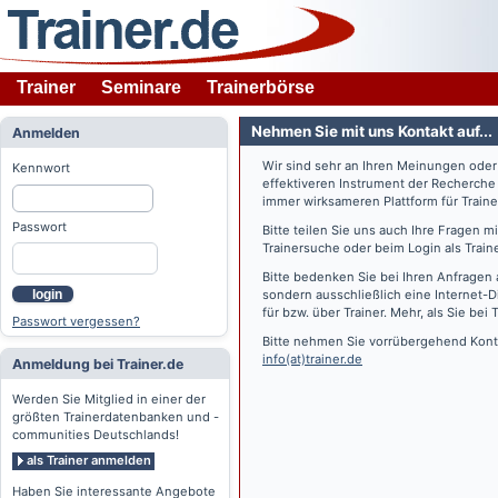
Trainer
Seminare
Trainerbörse
Nehmen Sie mit uns Kontakt auf...
Anmelden
Wir sind sehr an Ihren Meinungen ode
Kennwort
effektiveren Instrument der Recherche
immer wirksameren Plattform für Train
Passwort
Bitte teilen Sie uns auch Ihre Fragen 
Trainersuche oder beim Login als Train
Bitte bedenken Sie bei Ihren Anfragen 
login
sondern ausschließlich eine Internet-D
für bzw. über Trainer. Mehr, als Sie bei
T
Passwort vergessen?
Bitte nehmen Sie vorrübergehend Konta
info(at)trainer.de
Anmeldung bei Trainer.de
Werden Sie Mitglied in einer der
größten Trainerdatenbanken und -
communities Deutschlands!
als Trainer anmelden
Haben Sie interessante Angebote