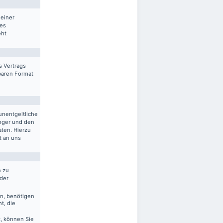
 einer
res
eht
s Vertrags
sbaren Format
unentgeltliche
nger und den
aten. Hierzu
t an uns
n zu
 der
en, benötigen
t, die
, können Sie