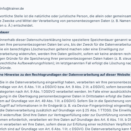
 info@trainer.de
ortliche Stelle ist die natürliche oder juristische Person, die allein oder gemeinsa
ie Zwecke und Mittel der Verarbeitung von personenbezogenen Daten (z. B. Namen,
n o. Ä.) entscheidet.
rdauer
innerhalb dieser Datenschutzerklärung keine speziellere Speicherdauer genannt w
ben Ihre personenbezogenen Daten bei uns, bis der Zweck für die Datenverarbeitun
ie ein berechtigtes Löschersuchen geltend machen oder eine Einwilligung zur
rarbeitung widerrufen, werden Ihre Daten gelöscht, sofern wir keine anderen recht
gen Gründe für die Speicherung Ihrer personenbezogenen Daten haben (z. B. steu
rechtliche Aufbewahrungsfristen); im letztgenannten Fall erfolgt die Löschung nach
Gründe.
ne Hinweise zu den Rechtsgrundlagen der Datenverarbeitung auf dieser Website
Sie in die Datenverarbeitung eingewilligt haben, verarbeiten wir Ihre personenbe
ndlage von Art. 6 Abs. 1 lit. a DSGVO bzw. Art. 9 Abs. 2 lit. a DSGVO, sofern besond
tegorien nach Art. 9 Abs. 1 DSGVO verarbeitet werden. Im Falle einer ausdrücklich
igung in die Übertragung personenbezogener Daten in Drittstaaten erfolgt die Dat
m auf Grundlage von Art. 49 Abs. 1 lit. a DSGVO. Sofern Sie in die Speicherung vo
Zugriff auf Informationen in Ihr Endgerät (z. B. via Device-Fingerprinting) eingewilli
 die Datenverarbeitung zusätzlich auf Grundlage von § 25 Abs. 1 TTDSG. Die Einwilli
it widerrufbar. Sind Ihre Daten zur Vertragserfüllung oder zur Durchführung vorvert
en erforderlich, verarbeiten wir Ihre Daten auf Grundlage des Art. 6 Abs. 1 lit. b
n verarbeiten wir Ihre Daten, sofern diese zur Erfüllung einer rechtlichen Verpflich
rlich sind auf Grundlage von Art. 6 Abs. 1 lit. c DSGVO. Die Datenverarbeitung kann 