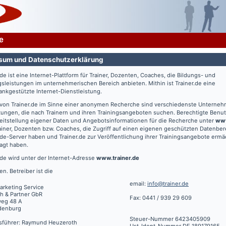
e
sum und Datenschutzerklärung
.de
ist eine Internet-Plattform für Trainer, Dozenten, Coaches, die Bildungs- und
gsleistungen im unternehmerischen Bereich anbieten. Mithin ist
Trainer.de
eine
nkgestützte Internet-Dienstleistung.
 von
Trainer.de
im Sinne einer anonymen Recherche sind verschiedenste Unterne
tungen, die nach Trainern und ihren Trainingsangeboten suchen. Berechtigte Benut
eitstellung eigener Daten und Angebotsinformationen für die Recherche unter
www
ainer, Dozenten bzw. Coaches, die Zugriff auf einen eigenen geschützten Datenbe
.de
-Server haben und
Trainer.de
zur Veröffentlichung ihrer Trainingsangebote ermä
agt haben.
.de
wird unter der Internet-Adresse
www.trainer.de
en. Betreiber ist die
email:
info@trainer.de
arketing Service
h & Partner GbR
Fax: 0441 / 939 29 609
weg 48 A
denburg
Steuer-Nummer 6423405909
sführer: Raymund Heuzeroth