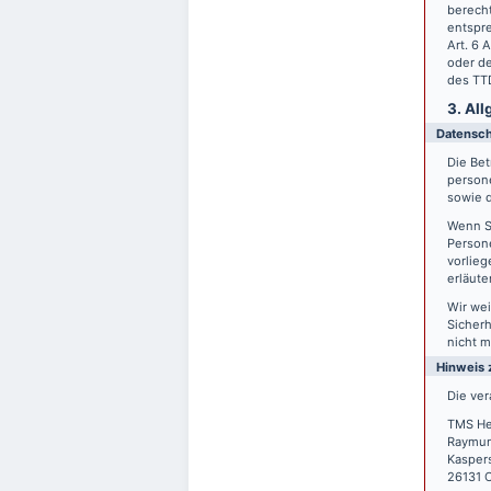
berecht
entspre
Art. 6 
oder de
des TTD
3. Al
Datensc
Die Bet
person
sowie d
Wenn S
Persone
vorlieg
erläute
Wir wei
Sicherh
nicht m
Hinweis 
Die ver
TMS He
Raymun
Kasper
26131 