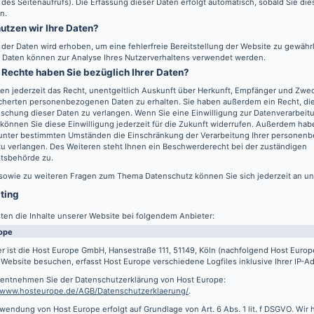
 des Seitenaufrufs). Die Erfassung dieser Daten erfolgt automatisch, sobald Sie di
n.
utzen wir Ihre Daten?
l der Daten wird erhoben, um eine fehlerfreie Bereitstellung der Website zu gewähr
 Daten können zur Analyse Ihres Nutzerverhaltens verwendet werden.
Rechte haben Sie bezüglich Ihrer Daten?
en jederzeit das Recht, unentgeltlich Auskunft über Herkunft, Empfänger und Zwec
cherten personenbezogenen Daten zu erhalten. Sie haben außerdem ein Recht, die
schung dieser Daten zu verlangen. Wenn Sie eine Einwilligung zur Datenverarbeitu
können Sie diese Einwilligung jederzeit für die Zukunft widerrufen. Außerdem hab
 unter bestimmten Umständen die Einschränkung der Verarbeitung Ihrer persone
u verlangen. Des Weiteren steht Ihnen ein Beschwerderecht bei der zuständigen
htsbehörde zu.
 sowie zu weiteren Fragen zum Thema Datenschutz können Sie sich jederzeit an u
sting
ten die Inhalte unserer Website bei folgendem Anbieter:
ope
r ist die Host Europe GmbH, Hansestraße 111, 51149, Köln (nachfolgend Host Euro
Website besuchen, erfasst Host Europe verschiedene Logfiles inklusive Ihrer IP-A
s entnehmen Sie der Datenschutzerklärung von Host Europe:
//www.hosteurope.de/AGB/Datenschutzerklaerung/
.
wendung von Host Europe erfolgt auf Grundlage von Art. 6 Abs. 1 lit. f DSGVO. Wir 