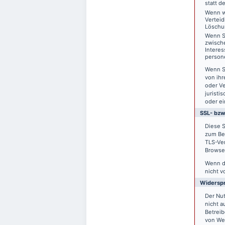
statt d
Wenn w
Vertei
Löschu
Wenn S
zwisch
Interes
person
Wenn S
von ihr
oder V
juristi
oder ei
SSL- bzw
Diese S
zum Bei
TLS-Ver
Browser
Wenn di
nicht v
Widersp
Der Nu
nicht a
Betreib
von We