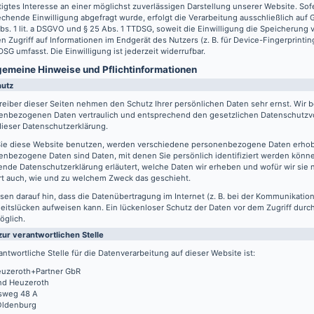
igtes Interesse an einer möglichst zuverlässigen Darstellung unserer Website. Sof
chende Einwilligung abgefragt wurde, erfolgt die Verarbeitung ausschließlich auf
Abs. 1 lit. a DSGVO und § 25 Abs. 1 TTDSG, soweit die Einwilligung die Speicherung
n Zugriff auf Informationen im Endgerät des Nutzers (z. B. für Device-Fingerprintin
SG umfasst. Die Einwilligung ist jederzeit widerrufbar.
lgemeine Hinweise und Pflicht­informationen
hutz
reiber dieser Seiten nehmen den Schutz Ihrer persönlichen Daten sehr ernst. Wir 
enbezogenen Daten vertraulich und entsprechend den gesetzlichen Datenschutzvo
ieser Datenschutzerklärung.
ie diese Website benutzen, werden verschiedene personenbezogene Daten erho
nbezogene Daten sind Daten, mit denen Sie persönlich identifiziert werden könne
ende Datenschutzerklärung erläutert, welche Daten wir erheben und wofür wir sie 
rt auch, wie und zu welchem Zweck das geschieht.
sen darauf hin, dass die Datenübertragung im Internet (z. B. bei der Kommunikation
eitslücken aufweisen kann. Ein lückenloser Schutz der Daten vor dem Zugriff durch 
öglich.
zur verantwortlichen Stelle
antwortliche Stelle für die Datenverarbeitung auf dieser Website ist:
uzeroth+Partner GbR
d Heuzeroth
sweg 48 A
Oldenburg