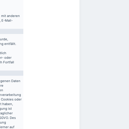
m mit anderen
 E-Mail-
urde,
g entfällt.
lich
er- oder
 Fortfall
zogenen Daten
ere
en
enverarbeitung
n Cookies oder
gt haben,
gung ist
raglicher
 DSGVO. Des
tung
ferner auf