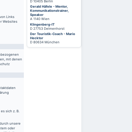
D 10405 Berlin
Gerald Häfele - Mentor,
Kommunikationstrainer,
Speaker
von Links
A 1140 Wien
er Websites
Klingenberg-IT
D 27753 Delmenhorst
Der Touristik-Coach - Mario
Hecktor
D 80634 München
nenbezogenen
ten, mit denen
schutz
ntaktdaten
lärung
es sich z. B.
 durch unsere
ystem oder