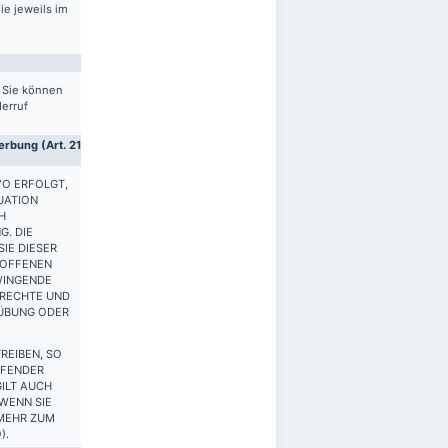
ie jeweils im
. Sie können
derruf
rbung (Art. 21
VO ERFOLGT,
UATION
H
G. DIE
IE DIESER
ROFFENEN
WINGENDE
 RECHTE UND
SÜBUNG ODER
REIBEN, SO
FFENDER
ILT AUCH
 WENN SIE
 MEHR ZUM
).