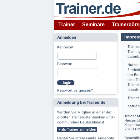
Trainer
Seminare
Trainerbörs
Impres
Anmelden
Trainer
Kennwort
Trainin
datenba
Passwort
Nutzer
Einrich
der Ber
sind Tr
login
Trainer
beauftr
Passwort vergessen?
Trainer
Anmeldung bei Trainer.de
betrieb
Werden Sie Mitglied in einer der
Trainer M
größten Trainerdatenbanken und -
Heuzerot
communities Deutschlands!
Kaspers
26131 Ol
als Trainer anmelden
Geschäft
Haben Sie interessante Angebote