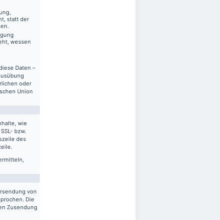
ung,
, statt der
gen.
ägung
eht, wessen
diese Daten –
 Ausübung
rlichen oder
ischen Union
halte, wie
 SSL- bzw.
szeile des
eile.
ermitteln,
ersendung von
sprochen. Die
gten Zusendung