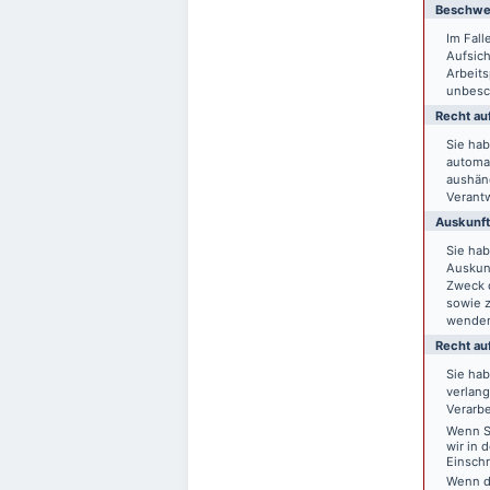
Beschwer
Im Fal
Aufsich
Arbeit
unbesch
Recht auf
Sie hab
automat
aushänd
Verantw
Auskunft
Sie ha
Auskun
Zweck d
sowie 
wende
Recht au
Sie ha
verlang
Verarbe
Wenn Si
wir in 
Einsch
Wenn d