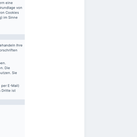
ern eine
 Grundlage von
 von Cookies
g) im Sinne
behandeln Ihre
rschriften
ben.
n. Die
nutzen. Sie
 per E-Mail)
Dritte ist