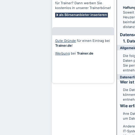
für Trainer? Dann werben Sie
Haftung
kostenlos in unserer Trainerbörse!
Soweit
als Börsenanbieter inserieren
Heuzero
beinhal
distanz
Datensc
Gute Gründe
für einen Eintrag bei
1. Dat
Trainer.de
!
Allgemei
Werbung
bei
Trainer.de
Die fo
Daten 
Sie per
entneh
Datenerf
Wer ist
Die Dat
können 
entneh
Wie erf
Ihre Da
um Date
Andere
IT-Syst