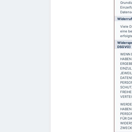
Grundla
Einzelf
Datensc
Widerruf
Viele D
eine be
erfolgt
Widerspr
DSGVO)
WENN D
HABEN 
ERGEB
EINZUL
JEWEIL
DATEN
PERSON
SCHUTZ
FREIH
VERTEI
WERDE
HABEN 
PERSO
FÜR DA
WIDER
ZWECKE