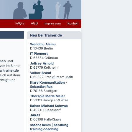
FAQ's
AGB
Impressum
Kontakt
Neu bei Trainer.de
Wondmu Alemu
D 10439 Berlin
IT Pioneers
D 63584 Gründau
hmen und
Jeffrey Arnold
zer im Sinne
D 65779 Kelkheim
.trainer.de
Volker Brand
reich auf dem
D 60322 Frankfurt am Main
chtigt und
Klare Kommunikation -
Sebastian Rux
D 70188 Stuttgart
Therapie Merle Meier
D 31311 Hänigsen/Uetze
Rainer Michael Schwab
D 40211 Düsseldorf
JARAT
D 06108 Halle/Saale
sascha lamm | beratung
training coaching