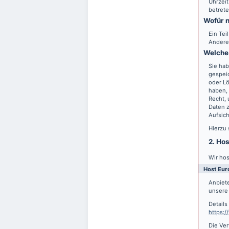
Uhrzeit
betrete
Wofür n
Ein Tei
Andere
Welche 
Sie hab
gespei
oder Lö
haben, 
Recht,
Daten z
Aufsic
Hierzu
2. Ho
Wir hos
Host Eur
Anbiete
unsere 
Detail
https:
Die Ver