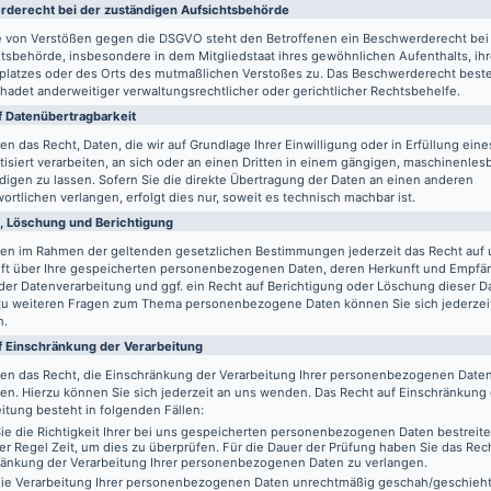
de­recht bei der zuständigen Aufsichts­behörde
le von Verstößen gegen die DSGVO steht den Betroffenen ein Beschwerderecht bei
tsbehörde, insbesondere in dem Mitgliedstaat ihres gewöhnlichen Aufenthalts, ih
splatzes oder des Orts des mutmaßlichen Verstoßes zu. Das Beschwerderecht best
adet anderweitiger verwaltungsrechtlicher oder gerichtlicher Rechtsbehelfe.
 Daten­übertrag­barkeit
en das Recht, Daten, die wir auf Grundlage Ihrer Einwilligung oder in Erfüllung eine
isiert verarbeiten, an sich oder an einen Dritten in einem gängigen, maschinenle
igen zu lassen. Sofern Sie die direkte Übertragung der Daten an einen anderen
ortlichen verlangen, erfolgt dies nur, soweit es technisch machbar ist.
, Löschung und Berichtigung
ben im Rahmen der geltenden gesetzlichen Bestimmungen jederzeit das Recht auf 
ft über Ihre gespeicherten personenbezogenen Daten, deren Herkunft und Empfä
er Datenverarbeitung und ggf. ein Recht auf Berichtigung oder Löschung dieser D
zu weiteren Fragen zum Thema personenbezogene Daten können Sie sich jederzei
n.
f Einschränkung der Verarbeitung
ben das Recht, die Einschränkung der Verarbeitung Ihrer personenbezogenen Date
en. Hierzu können Sie sich jederzeit an uns wenden. Das Recht auf Einschränkung
itung besteht in folgenden Fällen:
e die Richtigkeit Ihrer bei uns gespeicherten personenbezogenen Daten bestreit
der Regel Zeit, um dies zu überprüfen. Für die Dauer der Prüfung haben Sie das Rech
ränkung der Verarbeitung Ihrer personenbezogenen Daten zu verlangen.
ie Verarbeitung Ihrer personenbezogenen Daten unrechtmäßig geschah/geschieht