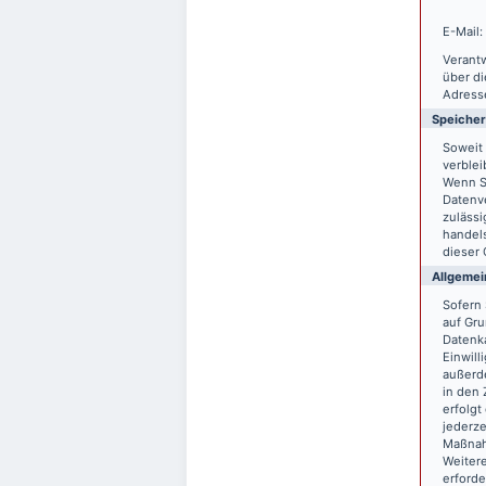
E-Mail:
Verantw
über d
Adresse
Speiche
Soweit 
verblei
Wenn S
Datenve
zulässi
handels
dieser 
Allgemei
Sofern 
auf Gru
Datenka
Einwill
außerde
in den 
erfolgt
jederze
Maßnahm
Weitere
erforde