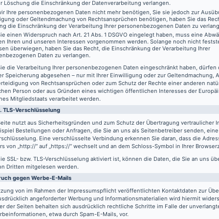
er Löschung die Einschränkung der Datenverarbeitung verlangen.
ir Ihre personenbezogenen Daten nicht mehr benötigen, Sie sie jedoch zur Ausüb
digung oder Geltendmachung von Rechtsansprüchen benötigen, haben Sie das Recht
ng die Einschränkung der Verarbeitung Ihrer personenbezogenen Daten zu verlan
ie einen Widerspruch nach Art. 21 Abs. 1 DSGVO eingelegt haben, muss eine Abw
en Ihren und unseren Interessen vorgenommen werden. Solange noch nicht festst
sen überwiegen, haben Sie das Recht, die Einschränkung der Verarbeitung Ihrer
enbezogenen Daten zu verlangen.
ie die Verarbeitung Ihrer personenbezogenen Daten eingeschränkt haben, dürfen 
er Speicherung abgesehen – nur mit Ihrer Einwilligung oder zur Geltendmachung,
erteidigung von Rechtsansprüchen oder zum Schutz der Rechte einer anderen natü
schen Person oder aus Gründen eines wichtigen öffentlichen Interesses der Europä
nes Mitgliedstaats verarbeitet werden.
. TLS-Verschlüsselung
eite nutzt aus Sicherheitsgründen und zum Schutz der Übertragung vertraulicher In
spiel Bestellungen oder Anfragen, die Sie an uns als Seitenbetreiber senden, eine
schlüsselung. Eine verschlüsselte Verbindung erkennen Sie daran, dass die Adres
s von „http://“ auf „https://“ wechselt und an dem Schloss-Symbol in Ihrer Browserz
e SSL- bzw. TLS-Verschlüsselung aktiviert ist, können die Daten, die Sie an uns üb
on Dritten mitgelesen werden.
ruch gegen Werbe-E-Mails
tzung von im Rahmen der Impressumspflicht veröffentlichten Kontaktdaten zur Üb
usdrücklich angeforderter Werbung und Informationsmaterialien wird hiermit wider
er der Seiten behalten sich ausdrücklich rechtliche Schritte im Falle der unverlan
rbeinformationen, etwa durch Spam-E-Mails, vor.