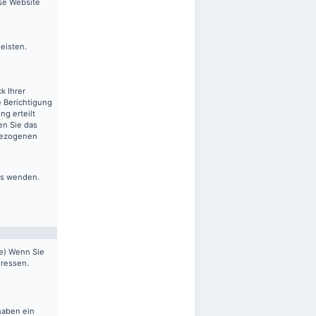
ese Website
leisten.
k Ihrer
 Berichtigung
ng erteilt
en Sie das
nbezogenen
ns wenden.
pe) Wenn Sie
dressen.
haben ein