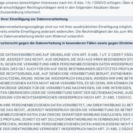
ge unseres berechtigten Interesses nach Art. 6 Abs. 1 lit. f DSGVO erfolgen. Über d
all einschlägigen Rechtsgrundlagen wird in den folgenden Absätzen dieser
hutzerklärung informiert.
 Ihrer Einwilligung zur Datenverarbeitung
atenverarbeitungsvorgänge sind nur mit Ihrer ausdrücklichen Einwilligung möglich
reits erteilte Einwilligung jederzeit widerrufen. Die Rechtmäßigkeit der bis zum Wi
en Datenverarbeitung bleibt vom Widerruf unberührt.
uchsrecht gegen die Datenerhebung in besonderen Fällen sowie gegen Direktwe
IE DATENVERARBEITUNG AUF GRUNDLAGE VON ART. 6 ABS. 1 LIT. E ODER F DSG
SIE JEDERZEIT DAS RECHT, AUS GRÜNDEN, DIE SICH AUS IHRER BESONDEREN SIT
EN, GEGEN DIE VERARBEITUNG IHRER PERSONENBEZOGENEN DATEN WIDERSPRUC
EGEN; DIES GILT AUCH FÜR EIN AUF DIESE BESTIMMUNGEN GESTÜTZTES PROFILIN
IGE RECHTSGRUNDLAGE, AUF DENEN EINE VERARBEITUNG BERUHT, ENTNEHMEN S
SCHUTZERKLÄRUNG. WENN SIE WIDERSPRUCH EINLEGEN, WERDEN WIR IHRE BET
ENBEZOGENEN DATEN NICHT MEHR VERARBEITEN, ES SEI DENN, WIR KÖNNEN Z
WÜRDIGE GRÜNDE FÜR DIE VERARBEITUNG NACHWEISEN, DIE IHRE INTERESSEN,
EITEN ÜBERWIEGEN ODER DIE VERARBEITUNG DIENT DER GELTENDMACHUNG, AU
DIGUNG VON RECHTSANSPRÜCHEN (WIDERSPRUCH NACH ART. 21 ABS. 1 DSGVO).
N IHRE PERSONENBEZOGENEN DATEN VERARBEITET, UM DIREKTWERBUNG ZU BET
SIE DAS RECHT, JEDERZEIT WIDERSPRUCH GEGEN DIE VERARBEITUNG SIE BETRE
NENBEZOGENER DATEN ZUM ZWECKE DERARTIGER WERBUNG EINZULEGEN; DIES G
S PROFILING, SOWEIT ES MIT SOLCHER DIREKTWERBUNG IN VERBINDUNG STEHT.
SPRECHEN, WERDEN IHRE PERSONENBEZOGENEN DATEN ANSCHLIESSEND NICHT
 DER DIREKTWERBUNG VERWENDET (WIDERSPRUCH NACH ART. 21 ABS. 2 DSGVO