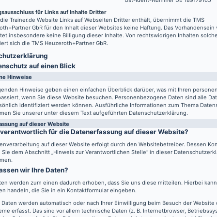
Ust-Ident-Nummer DE 189179165
sausschluss für Links auf Inhalte Dritter
 die
Trainer.de
Website Links auf Webseiten Dritter enthält, übernimmt die TMS
th+Partner GbR für den Inhalt dieser Websites keine Haftung. Das Vorhandensein 
tet insbesondere keine Billigung dieser Inhalte. Von rechtswidrigen Inhalten solch
iert sich die TMS Heuzeroth+Partner GbR.
hutz­erklärung
enschutz auf einen Blick
ne Hinweise
lgenden Hinweise geben einen einfachen Überblick darüber, was mit Ihren perso
passiert, wenn Sie diese Website besuchen. Personenbezogene Daten sind alle Da
sönlich identifiziert werden können. Ausführliche Informationen zum Thema Daten
men Sie unserer unter diesem Text aufgeführten Datenschutzerklärung.
assung auf dieser Website
 verantwortlich für die Datenerfassung auf dieser Website?
enverarbeitung auf dieser Website erfolgt durch den Websitebetreiber. Dessen Ko
Sie dem Abschnitt „Hinweis zur Verantwortlichen Stelle“ in dieser Datenschutzerk
men.
assen wir Ihre Daten?
ten werden zum einen dadurch erhoben, dass Sie uns diese mitteilen. Hierbei kann 
n handeln, die Sie in ein Kontaktformular eingeben.
 Daten werden automatisch oder nach Ihrer Einwilligung beim Besuch der Website
eme erfasst. Das sind vor allem technische Daten (z. B. Internetbrowser, Betriebss