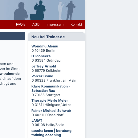
FAQ's
AGB
Impressum
Kontakt
Neu bei Trainer.de
Wondmu Alemu
D 10439 Berlin
IT Pioneers
D 63584 Gründau
hmen und
Jeffrey Arnold
zer im Sinne
D 65779 Kelkheim
.trainer.de
Volker Brand
reich auf dem
D 60322 Frankfurt am Main
chtigt und
Klare Kommunikation -
Sebastian Rux
D 70188 Stuttgart
Therapie Merle Meier
D 31311 Hänigsen/Uetze
Rainer Michael Schwab
D 40211 Düsseldorf
JARAT
D 06108 Halle/Saale
sascha lamm | beratung
training coaching