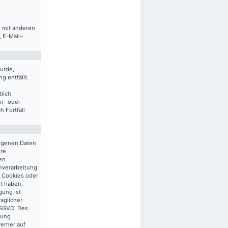
m mit anderen
 E-Mail-
urde,
g entfällt.
lich
er- oder
 Fortfall
zogenen Daten
ere
en
enverarbeitung
n Cookies oder
gt haben,
gung ist
raglicher
 DSGVO. Des
tung
ferner auf