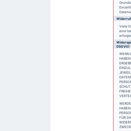
Grundla
Einzelf
Datensc
Widerruf
Viele D
eine be
erfolgt
Widerspr
DSGVO)
WENN D
HABEN 
ERGEB
EINZUL
JEWEIL
DATEN
PERSON
SCHUTZ
FREIH
VERTEI
WERDE
HABEN 
PERSO
FÜR DA
WIDER
ZWECKE