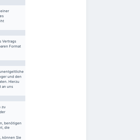
 einer
res
eht
s Vertrags
sbaren Format
unentgeltliche
nger und den
aten. Hierzu
t an uns
n zu
 der
en, benötigen
t, die
, können Sie