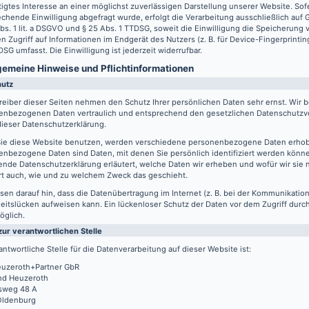
igtes Interesse an einer möglichst zuverlässigen Darstellung unserer Website. Sof
chende Einwilligung abgefragt wurde, erfolgt die Verarbeitung ausschließlich auf
Abs. 1 lit. a DSGVO und § 25 Abs. 1 TTDSG, soweit die Einwilligung die Speicherung
n Zugriff auf Informationen im Endgerät des Nutzers (z. B. für Device-Fingerprintin
SG umfasst. Die Einwilligung ist jederzeit widerrufbar.
lgemeine Hinweise und Pflicht­informationen
hutz
reiber dieser Seiten nehmen den Schutz Ihrer persönlichen Daten sehr ernst. Wir 
enbezogenen Daten vertraulich und entsprechend den gesetzlichen Datenschutzvo
ieser Datenschutzerklärung.
ie diese Website benutzen, werden verschiedene personenbezogene Daten erho
nbezogene Daten sind Daten, mit denen Sie persönlich identifiziert werden könne
ende Datenschutzerklärung erläutert, welche Daten wir erheben und wofür wir sie 
rt auch, wie und zu welchem Zweck das geschieht.
sen darauf hin, dass die Datenübertragung im Internet (z. B. bei der Kommunikation
eitslücken aufweisen kann. Ein lückenloser Schutz der Daten vor dem Zugriff durch 
öglich.
zur verantwortlichen Stelle
antwortliche Stelle für die Datenverarbeitung auf dieser Website ist:
uzeroth+Partner GbR
d Heuzeroth
sweg 48 A
Oldenburg