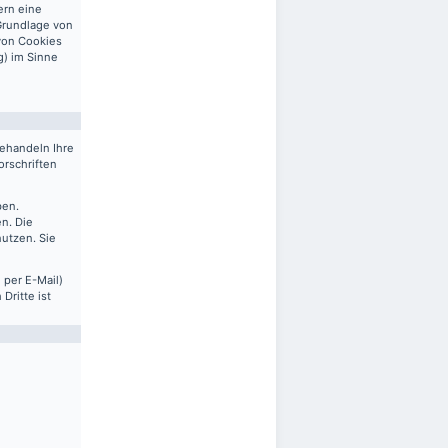
ern eine
 Grundlage von
 von Cookies
g) im Sinne
behandeln Ihre
rschriften
ben.
n. Die
nutzen. Sie
 per E-Mail)
Dritte ist