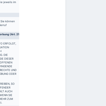
ie jeweils im
. Sie können
derruf
rbung (Art. 21
VO ERFOLGT,
UATION
H
G. DIE
IE DIESER
ROFFENEN
WINGENDE
 RECHTE UND
SÜBUNG ODER
REIBEN, SO
FFENDER
ILT AUCH
 WENN SIE
 MEHR ZUM
).