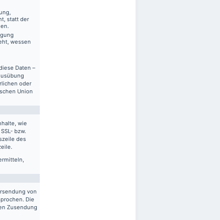
ung,
, statt der
gen.
ägung
eht, wessen
diese Daten –
 Ausübung
rlichen oder
ischen Union
halte, wie
 SSL- bzw.
szeile des
eile.
ermitteln,
ersendung von
sprochen. Die
gten Zusendung