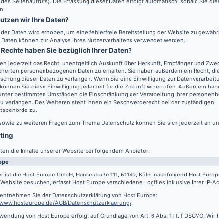
 des Seitenaufrufs). Die Erfassung dieser Daten erfolgt automatisch, sobald Sie di
n.
utzen wir Ihre Daten?
l der Daten wird erhoben, um eine fehlerfreie Bereitstellung der Website zu gewähr
 Daten können zur Analyse Ihres Nutzerverhaltens verwendet werden.
Rechte haben Sie bezüglich Ihrer Daten?
en jederzeit das Recht, unentgeltlich Auskunft über Herkunft, Empfänger und Zwec
cherten personenbezogenen Daten zu erhalten. Sie haben außerdem ein Recht, die
schung dieser Daten zu verlangen. Wenn Sie eine Einwilligung zur Datenverarbeitu
können Sie diese Einwilligung jederzeit für die Zukunft widerrufen. Außerdem hab
 unter bestimmten Umständen die Einschränkung der Verarbeitung Ihrer persone
u verlangen. Des Weiteren steht Ihnen ein Beschwerderecht bei der zuständigen
htsbehörde zu.
 sowie zu weiteren Fragen zum Thema Datenschutz können Sie sich jederzeit an u
sting
ten die Inhalte unserer Website bei folgendem Anbieter:
ope
r ist die Host Europe GmbH, Hansestraße 111, 51149, Köln (nachfolgend Host Euro
Website besuchen, erfasst Host Europe verschiedene Logfiles inklusive Ihrer IP-A
s entnehmen Sie der Datenschutzerklärung von Host Europe:
//www.hosteurope.de/AGB/Datenschutzerklaerung/
.
wendung von Host Europe erfolgt auf Grundlage von Art. 6 Abs. 1 lit. f DSGVO. Wir 