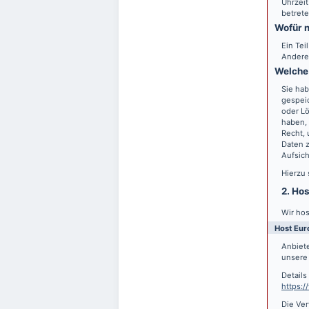
Uhrzeit
betrete
Wofür n
Ein Tei
Andere
Welche 
Sie hab
gespei
oder Lö
haben, 
Recht,
Daten z
Aufsic
Hierzu
2. Ho
Wir hos
Host Eur
Anbiete
unsere 
Detail
https:
Die Ver