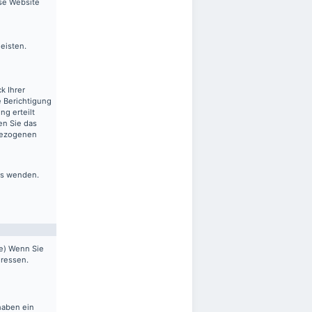
ese Website
leisten.
k Ihrer
 Berichtigung
ng erteilt
en Sie das
nbezogenen
ns wenden.
pe) Wenn Sie
dressen.
haben ein