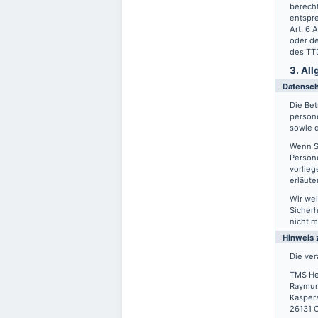
berecht
entspre
Art. 6 
oder de
des TTD
3. Al
Datensc
Die Bet
person
sowie d
Wenn S
Persone
vorlieg
erläute
Wir wei
Sicherh
nicht m
Hinweis 
Die ver
TMS He
Raymun
Kasper
26131 