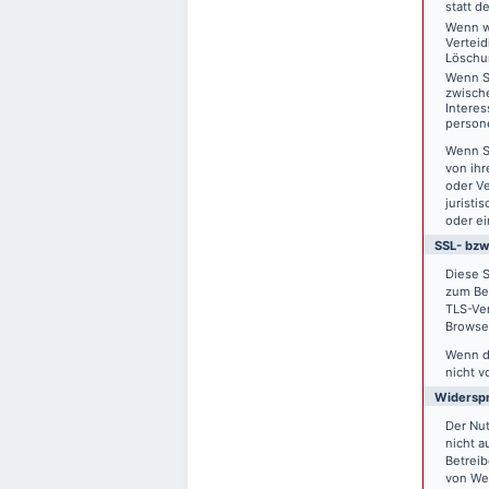
statt d
Wenn w
Vertei
Löschu
Wenn S
zwisch
Interes
person
Wenn S
von ihr
oder V
juristi
oder ei
SSL- bzw
Diese S
zum Bei
TLS-Ver
Browser
Wenn di
nicht v
Widersp
Der Nu
nicht a
Betreib
von We