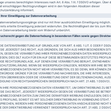
ge unseres berechtigten Interesses nach Art. 6 Abs. 1 lit. f DSGVO erfolgen. Über d
all einschlägigen Rechtsgrundlagen wird in den folgenden Absätzen dieser
hutzerklärung informiert.
 Ihrer Einwilligung zur Datenverarbeitung
atenverarbeitungsvorgänge sind nur mit Ihrer ausdrücklichen Einwilligung möglich
reits erteilte Einwilligung jederzeit widerrufen. Die Rechtmäßigkeit der bis zum Wi
en Datenverarbeitung bleibt vom Widerruf unberührt.
uchsrecht gegen die Datenerhebung in besonderen Fällen sowie gegen Direktwe
IE DATENVERARBEITUNG AUF GRUNDLAGE VON ART. 6 ABS. 1 LIT. E ODER F DSG
SIE JEDERZEIT DAS RECHT, AUS GRÜNDEN, DIE SICH AUS IHRER BESONDEREN SIT
EN, GEGEN DIE VERARBEITUNG IHRER PERSONENBEZOGENEN DATEN WIDERSPRUC
EGEN; DIES GILT AUCH FÜR EIN AUF DIESE BESTIMMUNGEN GESTÜTZTES PROFILIN
IGE RECHTSGRUNDLAGE, AUF DENEN EINE VERARBEITUNG BERUHT, ENTNEHMEN S
SCHUTZERKLÄRUNG. WENN SIE WIDERSPRUCH EINLEGEN, WERDEN WIR IHRE BET
ENBEZOGENEN DATEN NICHT MEHR VERARBEITEN, ES SEI DENN, WIR KÖNNEN Z
WÜRDIGE GRÜNDE FÜR DIE VERARBEITUNG NACHWEISEN, DIE IHRE INTERESSEN,
EITEN ÜBERWIEGEN ODER DIE VERARBEITUNG DIENT DER GELTENDMACHUNG, AU
DIGUNG VON RECHTSANSPRÜCHEN (WIDERSPRUCH NACH ART. 21 ABS. 1 DSGVO).
N IHRE PERSONENBEZOGENEN DATEN VERARBEITET, UM DIREKTWERBUNG ZU BET
SIE DAS RECHT, JEDERZEIT WIDERSPRUCH GEGEN DIE VERARBEITUNG SIE BETRE
NENBEZOGENER DATEN ZUM ZWECKE DERARTIGER WERBUNG EINZULEGEN; DIES G
S PROFILING, SOWEIT ES MIT SOLCHER DIREKTWERBUNG IN VERBINDUNG STEHT.
SPRECHEN, WERDEN IHRE PERSONENBEZOGENEN DATEN ANSCHLIESSEND NICHT
 DER DIREKTWERBUNG VERWENDET (WIDERSPRUCH NACH ART. 21 ABS. 2 DSGVO