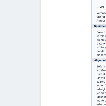
E-Mail:
Verantw
über d
Adresse
Speiche
Soweit 
verblei
Wenn S
Datenve
zulässi
handels
dieser 
Allgemei
Sofern 
auf Gru
Datenka
Einwill
außerde
in den 
erfolgt
jederze
Maßnahm
Weitere
erforde