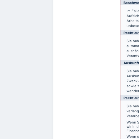
Beschwer
Im Fal
Aufsich
Arbeit
unbesch
Recht auf
Sie hab
automat
aushänd
Verantw
Auskunft
Sie ha
Auskun
Zweck d
sowie 
wende
Recht au
Sie ha
verlang
Verarbe
Wenn Si
wir in 
Einsch
Wenn d