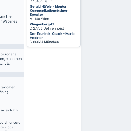
D 10405 Berlin
Gerald Häfele - Mentor,
Kommunikationstrainer,
Speaker
von Links
A 1140 Wien
er Websites
Klingenberg-IT
D 27753 Delmenhorst
Der Touristik-Coach - Mario
Hecktor
D 80634 München
nenbezogenen
ten, mit denen
schutz
ntaktdaten
lärung
es sich z. B.
 durch unsere
ystem oder