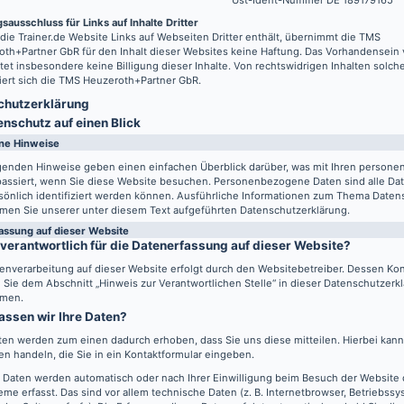
Ust-Ident-Nummer DE 189179165
sausschluss für Links auf Inhalte Dritter
 die
Trainer.de
Website Links auf Webseiten Dritter enthält, übernimmt die TMS
th+Partner GbR für den Inhalt dieser Websites keine Haftung. Das Vorhandensein 
tet insbesondere keine Billigung dieser Inhalte. Von rechtswidrigen Inhalten solch
iert sich die TMS Heuzeroth+Partner GbR.
hutz­erklärung
enschutz auf einen Blick
ne Hinweise
lgenden Hinweise geben einen einfachen Überblick darüber, was mit Ihren perso
passiert, wenn Sie diese Website besuchen. Personenbezogene Daten sind alle Da
sönlich identifiziert werden können. Ausführliche Informationen zum Thema Daten
men Sie unserer unter diesem Text aufgeführten Datenschutzerklärung.
assung auf dieser Website
 verantwortlich für die Datenerfassung auf dieser Website?
enverarbeitung auf dieser Website erfolgt durch den Websitebetreiber. Dessen Ko
Sie dem Abschnitt „Hinweis zur Verantwortlichen Stelle“ in dieser Datenschutzerk
men.
assen wir Ihre Daten?
ten werden zum einen dadurch erhoben, dass Sie uns diese mitteilen. Hierbei kann 
n handeln, die Sie in ein Kontaktformular eingeben.
 Daten werden automatisch oder nach Ihrer Einwilligung beim Besuch der Website
eme erfasst. Das sind vor allem technische Daten (z. B. Internetbrowser, Betriebss