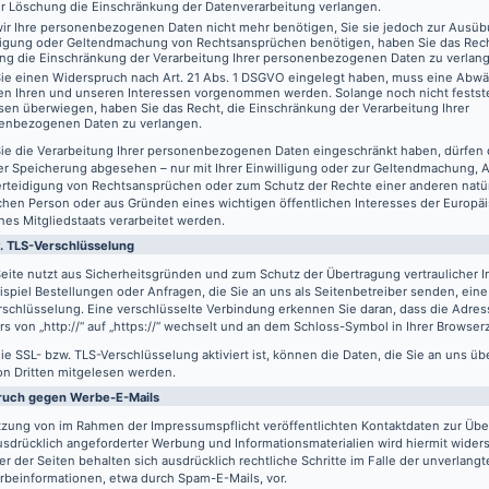
er Löschung die Einschränkung der Datenverarbeitung verlangen.
ir Ihre personenbezogenen Daten nicht mehr benötigen, Sie sie jedoch zur Ausüb
digung oder Geltendmachung von Rechtsansprüchen benötigen, haben Sie das Recht
ng die Einschränkung der Verarbeitung Ihrer personenbezogenen Daten zu verlan
ie einen Widerspruch nach Art. 21 Abs. 1 DSGVO eingelegt haben, muss eine Abw
en Ihren und unseren Interessen vorgenommen werden. Solange noch nicht festst
sen überwiegen, haben Sie das Recht, die Einschränkung der Verarbeitung Ihrer
enbezogenen Daten zu verlangen.
ie die Verarbeitung Ihrer personenbezogenen Daten eingeschränkt haben, dürfen 
er Speicherung abgesehen – nur mit Ihrer Einwilligung oder zur Geltendmachung,
erteidigung von Rechtsansprüchen oder zum Schutz der Rechte einer anderen natü
schen Person oder aus Gründen eines wichtigen öffentlichen Interesses der Europä
nes Mitgliedstaats verarbeitet werden.
. TLS-Verschlüsselung
eite nutzt aus Sicherheitsgründen und zum Schutz der Übertragung vertraulicher In
spiel Bestellungen oder Anfragen, die Sie an uns als Seitenbetreiber senden, eine
schlüsselung. Eine verschlüsselte Verbindung erkennen Sie daran, dass die Adres
s von „http://“ auf „https://“ wechselt und an dem Schloss-Symbol in Ihrer Browserz
e SSL- bzw. TLS-Verschlüsselung aktiviert ist, können die Daten, die Sie an uns üb
on Dritten mitgelesen werden.
ruch gegen Werbe-E-Mails
tzung von im Rahmen der Impressumspflicht veröffentlichten Kontaktdaten zur Üb
usdrücklich angeforderter Werbung und Informationsmaterialien wird hiermit wider
er der Seiten behalten sich ausdrücklich rechtliche Schritte im Falle der unverlan
rbeinformationen, etwa durch Spam-E-Mails, vor.