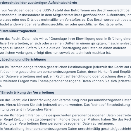
de­recht bei der zuständigen Aufsichts­behörde
le von Verstößen gegen die DSGVO steht den Betroffenen ein Beschwerderecht bei
tsbehörde, insbesondere in dem Mitgliedstaat ihres gewöhnlichen Aufenthalts, ih
splatzes oder des Orts des mutmaßlichen Verstoßes zu. Das Beschwerderecht best
adet anderweitiger verwaltungsrechtlicher oder gerichtlicher Rechtsbehelfe.
 Daten­übertrag­barkeit
en das Recht, Daten, die wir auf Grundlage Ihrer Einwilligung oder in Erfüllung eine
isiert verarbeiten, an sich oder an einen Dritten in einem gängigen, maschinenle
igen zu lassen. Sofern Sie die direkte Übertragung der Daten an einen anderen
ortlichen verlangen, erfolgt dies nur, soweit es technisch machbar ist.
, Löschung und Berichtigung
ben im Rahmen der geltenden gesetzlichen Bestimmungen jederzeit das Recht auf 
ft über Ihre gespeicherten personenbezogenen Daten, deren Herkunft und Empfä
er Datenverarbeitung und ggf. ein Recht auf Berichtigung oder Löschung dieser D
zu weiteren Fragen zum Thema personenbezogene Daten können Sie sich jederzei
n.
f Einschränkung der Verarbeitung
ben das Recht, die Einschränkung der Verarbeitung Ihrer personenbezogenen Date
en. Hierzu können Sie sich jederzeit an uns wenden. Das Recht auf Einschränkung
itung besteht in folgenden Fällen:
e die Richtigkeit Ihrer bei uns gespeicherten personenbezogenen Daten bestreit
der Regel Zeit, um dies zu überprüfen. Für die Dauer der Prüfung haben Sie das Rech
ränkung der Verarbeitung Ihrer personenbezogenen Daten zu verlangen.
ie Verarbeitung Ihrer personenbezogenen Daten unrechtmäßig geschah/geschieht