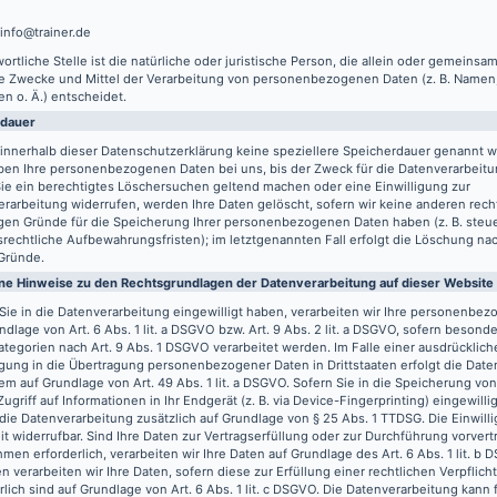
 info@trainer.de
ortliche Stelle ist die natürliche oder juristische Person, die allein oder gemeinsa
ie Zwecke und Mittel der Verarbeitung von personenbezogenen Daten (z. B. Namen,
n o. Ä.) entscheidet.
rdauer
innerhalb dieser Datenschutzerklärung keine speziellere Speicherdauer genannt w
ben Ihre personenbezogenen Daten bei uns, bis der Zweck für die Datenverarbeitun
ie ein berechtigtes Löschersuchen geltend machen oder eine Einwilligung zur
rarbeitung widerrufen, werden Ihre Daten gelöscht, sofern wir keine anderen recht
gen Gründe für die Speicherung Ihrer personenbezogenen Daten haben (z. B. steu
rechtliche Aufbewahrungsfristen); im letztgenannten Fall erfolgt die Löschung nach
Gründe.
ne Hinweise zu den Rechtsgrundlagen der Datenverarbeitung auf dieser Website
Sie in die Datenverarbeitung eingewilligt haben, verarbeiten wir Ihre personenbe
ndlage von Art. 6 Abs. 1 lit. a DSGVO bzw. Art. 9 Abs. 2 lit. a DSGVO, sofern besond
tegorien nach Art. 9 Abs. 1 DSGVO verarbeitet werden. Im Falle einer ausdrücklich
igung in die Übertragung personenbezogener Daten in Drittstaaten erfolgt die Dat
m auf Grundlage von Art. 49 Abs. 1 lit. a DSGVO. Sofern Sie in die Speicherung vo
Zugriff auf Informationen in Ihr Endgerät (z. B. via Device-Fingerprinting) eingewilli
 die Datenverarbeitung zusätzlich auf Grundlage von § 25 Abs. 1 TTDSG. Die Einwilli
it widerrufbar. Sind Ihre Daten zur Vertragserfüllung oder zur Durchführung vorvert
en erforderlich, verarbeiten wir Ihre Daten auf Grundlage des Art. 6 Abs. 1 lit. b
n verarbeiten wir Ihre Daten, sofern diese zur Erfüllung einer rechtlichen Verpflich
rlich sind auf Grundlage von Art. 6 Abs. 1 lit. c DSGVO. Die Datenverarbeitung kann 