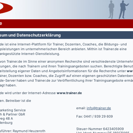
e
sum und Datenschutzerklärung
.de
ist eine Internet-Plattform für Trainer, Dozenten, Coaches, die Bildungs- und
gsleistungen im unternehmerischen Bereich anbieten. Mithin ist
Trainer.de
eine
nkgestützte Internet-Dienstleistung.
 von
Trainer.de
im Sinne einer anonymen Recherche sind verschiedenste Unterne
tungen, die nach Trainern und ihren Trainingsangeboten suchen. Berechtigte Benut
eitstellung eigener Daten und Angebotsinformationen für die Recherche unter
www
ainer, Dozenten bzw. Coaches, die Zugriff auf einen eigenen geschützten Datenbe
.de
-Server haben und
Trainer.de
zur Veröffentlichung ihrer Trainingsangebote ermä
agt haben.
.de
wird unter der Internet-Adresse
www.trainer.de
en. Betreiber ist die
email:
info@trainer.de
arketing Service
h & Partner GbR
Fax: 0441 / 939 29 609
weg 48 A
denburg
Steuer-Nummer 6423405909
sführer: Raymund Heuzeroth