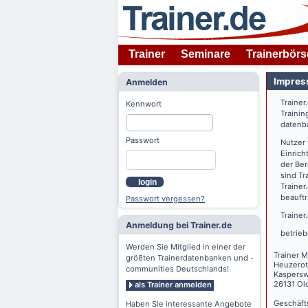
Trainer
Seminare
Trainerbörs
Impres
Anmelden
Trainer
Kennwort
Trainin
datenba
Passwort
Nutzer
Einrich
der Ber
sind Tr
login
Trainer
beauftr
Passwort vergessen?
Trainer
Anmeldung bei Trainer.de
betrieb
Werden Sie Mitglied in einer der
Trainer M
größten Trainerdatenbanken und -
Heuzerot
communities Deutschlands!
Kaspers
26131 Ol
als Trainer anmelden
Geschäft
Haben Sie interessante Angebote