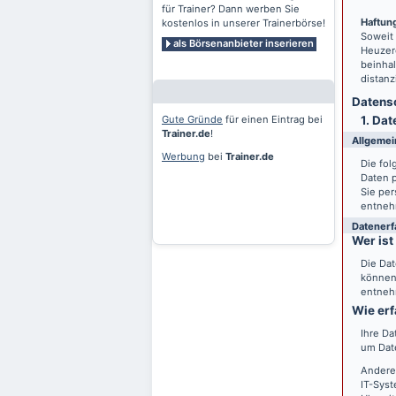
für Trainer? Dann werben Sie
Haftung
kostenlos in unserer Trainerbörse!
Soweit
als Börsenanbieter inserieren
Heuzero
beinhal
distanz
Datensc
Gute Gründe
für einen Eintrag bei
1. Dat
Trainer.de
!
Allgemei
Werbung
bei
Trainer.de
Die fo
Daten 
Sie per
entneh
Datenerf
Wer ist
Die Dat
können 
entneh
Wie erf
Ihre Da
um Date
Andere
IT-Syst