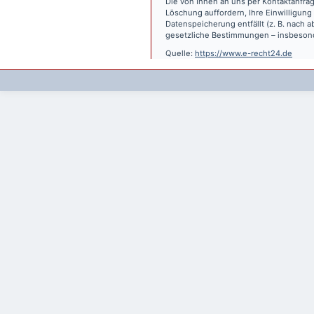
Die von Ihnen an uns per Kontaktanfrag
Löschung auffordern, Ihre Einwilligung
Datenspeicherung entfällt (z. B. nach
gesetzliche Bestimmungen – insbesond
Quelle:
https://www.e-recht24.de