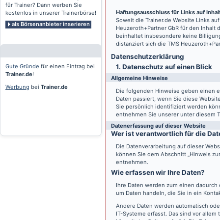
für Trainer? Dann werben Sie
Haftungsausschluss für Links auf Inhalt
kostenlos in unserer Trainerbörse!
Soweit die
Trainer.de
Website Links auf
als Börsenanbieter inserieren
Heuzeroth+Partner GbR für den Inhalt 
beinhaltet insbesondere keine Billigun
distanziert sich die TMS Heuzeroth+Pa
Datenschutz­erklärung
Gute Gründe
für einen Eintrag bei
1. Datenschutz auf einen Blick
Trainer.de
!
Allgemeine Hinweise
Werbung
bei
Trainer.de
Die folgenden Hinweise geben einen e
Daten passiert, wenn Sie diese Websi
Sie persönlich identifiziert werden k
entnehmen Sie unserer unter diesem T
Datenerfassung auf dieser Website
Wer ist verantwortlich für die D
Die Datenverarbeitung auf dieser Webs
können Sie dem Abschnitt „Hinweis zur 
entnehmen.
Wie erfassen wir Ihre Daten?
Ihre Daten werden zum einen dadurch er
um Daten handeln, die Sie in ein Konta
Andere Daten werden automatisch oder
IT-Systeme erfasst. Das sind vor allem