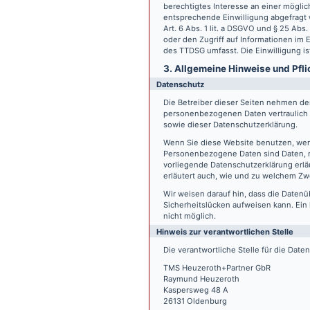
berechtigtes Interesse an einer möglic
entsprechende Einwilligung abgefragt w
Art. 6 Abs. 1 lit. a DSGVO und § 25 Ab
oder den Zugriff auf Informationen im E
des TTDSG umfasst. Die Einwilligung ist
3. Allgemeine Hinweise und Pfli
Datenschutz
Die Betreiber dieser Seiten nehmen den
personenbezogenen Daten vertraulich 
sowie dieser Datenschutzerklärung.
Wenn Sie diese Website benutzen, we
Personenbezogene Daten sind Daten, mi
vorliegende Datenschutzerklärung erläu
erläutert auch, wie und zu welchem Zw
Wir weisen darauf hin, dass die Datenü
Sicherheitslücken aufweisen kann. Ein 
nicht möglich.
Hinweis zur verantwortlichen Stelle
Die verantwortliche Stelle für die Date
TMS Heuzeroth+Partner GbR
Raymund Heuzeroth
Kaspersweg 48 A
26131 Oldenburg