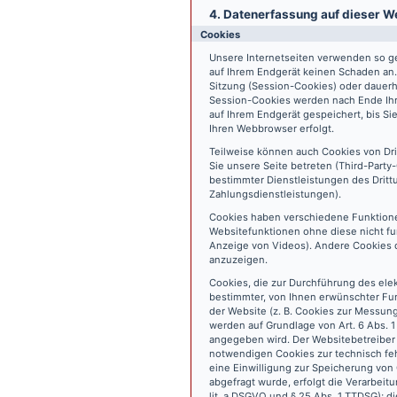
4. Datenerfassung auf dieser W
Cookies
Unsere Internetseiten verwenden so ge
auf Ihrem Endgerät keinen Schaden an
Sitzung (Session-Cookies) oder dauerh
Session-Cookies werden nach Ende Ihr
auf Ihrem Endgerät gespeichert, bis S
Ihren Webbrowser erfolgt.
Teilweise können auch Cookies von Dr
Sie unsere Seite betreten (Third-Part
bestimmter Dienstleistungen des Dritt
Zahlungsdienstleistungen).
Cookies haben verschiedene Funktione
Websitefunktionen ohne diese nicht fu
Anzeige von Videos). Andere Cookies 
anzuzeigen.
Cookies, die zur Durchführung des ele
bestimmter, von Ihnen erwünschter Fun
der Website (z. B. Cookies zur Messun
werden auf Grundlage von Art. 6 Abs. 1
angegeben wird. Der Websitebetreiber 
notwendigen Cookies zur technisch fehl
eine Einwilligung zur Speicherung vo
abgefragt wurde, erfolgt die Verarbeitu
lit. a DSGVO und § 25 Abs. 1 TTDSG); die