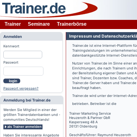
Trainer
Seminare
Trainerbörse
Impressum und Datenschutzerkl
Anmelden
Trainer.de
ist eine Internet-Plattform f
Kennwort
Trainingsleistungen im unternehmerisc
datenbankgestützte Internet-Dienstlei
Passwort
Nutzer von
Trainer.de
im Sinne einer a
Einrichtungen, die nach Trainern und 
der Bereitstellung eigener Daten und 
sind Trainer, Dozenten bzw. Coaches, 
login
Trainer.de
-Server haben und
Trainer.de
beauftragt haben.
Passwort vergessen?
Trainer.de
wird unter der Internet-Adr
Anmeldung bei Trainer.de
betrieben. Betreiber ist die
Werden Sie Mitglied in einer der
Trainer Marketing Service
größten Trainerdatenbanken und -
Heuzeroth & Partner GbR
communities Deutschlands!
Kaspersweg 48 A
26131 Oldenburg
als Trainer anmelden
Geschäftsführer: Raymund Heuzeroth
Haben Sie interessante Angebote