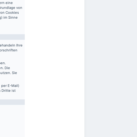
ern eine
 Grundlage von
 von Cookies
g) im Sinne
behandeln Ihre
rschriften
ben.
n. Die
nutzen. Sie
 per E-Mail)
Dritte ist