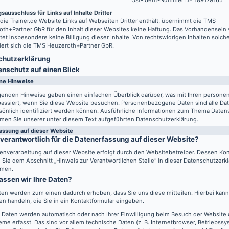
Ust-Ident-Nummer DE 189179165
sausschluss für Links auf Inhalte Dritter
 die
Trainer.de
Website Links auf Webseiten Dritter enthält, übernimmt die TMS
th+Partner GbR für den Inhalt dieser Websites keine Haftung. Das Vorhandensein 
tet insbesondere keine Billigung dieser Inhalte. Von rechtswidrigen Inhalten solch
iert sich die TMS Heuzeroth+Partner GbR.
hutz­erklärung
enschutz auf einen Blick
ne Hinweise
lgenden Hinweise geben einen einfachen Überblick darüber, was mit Ihren perso
passiert, wenn Sie diese Website besuchen. Personenbezogene Daten sind alle Da
sönlich identifiziert werden können. Ausführliche Informationen zum Thema Daten
men Sie unserer unter diesem Text aufgeführten Datenschutzerklärung.
assung auf dieser Website
 verantwortlich für die Datenerfassung auf dieser Website?
enverarbeitung auf dieser Website erfolgt durch den Websitebetreiber. Dessen Ko
Sie dem Abschnitt „Hinweis zur Verantwortlichen Stelle“ in dieser Datenschutzerk
men.
assen wir Ihre Daten?
ten werden zum einen dadurch erhoben, dass Sie uns diese mitteilen. Hierbei kann 
n handeln, die Sie in ein Kontaktformular eingeben.
 Daten werden automatisch oder nach Ihrer Einwilligung beim Besuch der Website
eme erfasst. Das sind vor allem technische Daten (z. B. Internetbrowser, Betriebss