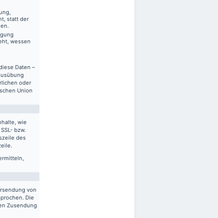
ung,
, statt der
gen.
ägung
eht, wessen
diese Daten –
 Ausübung
rlichen oder
ischen Union
halte, wie
 SSL- bzw.
szeile des
eile.
ermitteln,
ersendung von
sprochen. Die
gten Zusendung