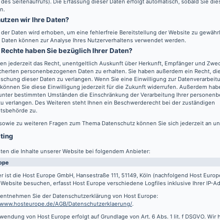
 des Seitenaufrufs). Die Erfassung dieser Daten erfolgt automatisch, sobald Sie di
n.
utzen wir Ihre Daten?
l der Daten wird erhoben, um eine fehlerfreie Bereitstellung der Website zu gewähr
 Daten können zur Analyse Ihres Nutzerverhaltens verwendet werden.
Rechte haben Sie bezüglich Ihrer Daten?
en jederzeit das Recht, unentgeltlich Auskunft über Herkunft, Empfänger und Zwec
cherten personenbezogenen Daten zu erhalten. Sie haben außerdem ein Recht, die
schung dieser Daten zu verlangen. Wenn Sie eine Einwilligung zur Datenverarbeitu
können Sie diese Einwilligung jederzeit für die Zukunft widerrufen. Außerdem hab
 unter bestimmten Umständen die Einschränkung der Verarbeitung Ihrer persone
u verlangen. Des Weiteren steht Ihnen ein Beschwerderecht bei der zuständigen
htsbehörde zu.
 sowie zu weiteren Fragen zum Thema Datenschutz können Sie sich jederzeit an u
sting
ten die Inhalte unserer Website bei folgendem Anbieter:
ope
r ist die Host Europe GmbH, Hansestraße 111, 51149, Köln (nachfolgend Host Euro
Website besuchen, erfasst Host Europe verschiedene Logfiles inklusive Ihrer IP-A
s entnehmen Sie der Datenschutzerklärung von Host Europe:
//www.hosteurope.de/AGB/Datenschutzerklaerung/
.
wendung von Host Europe erfolgt auf Grundlage von Art. 6 Abs. 1 lit. f DSGVO. Wir 