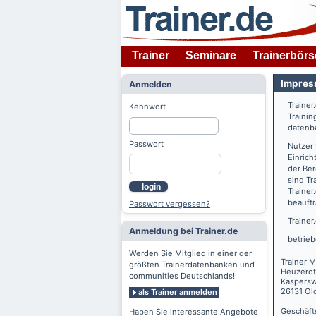
Trainer
Seminare
Trainerbörs
Impres
Anmelden
Trainer
Kennwort
Trainin
datenba
Passwort
Nutzer
Einrich
der Ber
sind Tr
login
Trainer
beauftr
Passwort vergessen?
Trainer
Anmeldung bei Trainer.de
betrieb
Werden Sie Mitglied in einer der
Trainer M
größten Trainerdatenbanken und -
Heuzerot
communities Deutschlands!
Kaspers
26131 Ol
als Trainer anmelden
Geschäft
Haben Sie interessante Angebote