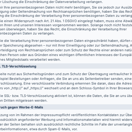
er Löschung die Einschränkung der Datenverarbeitung verlangen.
ir Ihre personenbezogenen Daten nicht mehr benötigen, Sie sie jedoch zur Ausüb
digung oder Geltendmachung von Rechtsansprüchen benötigen, haben Sie das Recht
ng die Einschränkung der Verarbeitung Ihrer personenbezogenen Daten zu verlan
ie einen Widerspruch nach Art. 21 Abs. 1 DSGVO eingelegt haben, muss eine Abw
en Ihren und unseren Interessen vorgenommen werden. Solange noch nicht festst
sen überwiegen, haben Sie das Recht, die Einschränkung der Verarbeitung Ihrer
enbezogenen Daten zu verlangen.
ie die Verarbeitung Ihrer personenbezogenen Daten eingeschränkt haben, dürfen 
er Speicherung abgesehen – nur mit Ihrer Einwilligung oder zur Geltendmachung,
erteidigung von Rechtsansprüchen oder zum Schutz der Rechte einer anderen natü
schen Person oder aus Gründen eines wichtigen öffentlichen Interesses der Europä
nes Mitgliedstaats verarbeitet werden.
. TLS-Verschlüsselung
eite nutzt aus Sicherheitsgründen und zum Schutz der Übertragung vertraulicher In
spiel Bestellungen oder Anfragen, die Sie an uns als Seitenbetreiber senden, eine
schlüsselung. Eine verschlüsselte Verbindung erkennen Sie daran, dass die Adres
s von „http://“ auf „https://“ wechselt und an dem Schloss-Symbol in Ihrer Browserz
e SSL- bzw. TLS-Verschlüsselung aktiviert ist, können die Daten, die Sie an uns üb
on Dritten mitgelesen werden.
ruch gegen Werbe-E-Mails
tzung von im Rahmen der Impressumspflicht veröffentlichten Kontaktdaten zur Üb
usdrücklich angeforderter Werbung und Informationsmaterialien wird hiermit wider
er der Seiten behalten sich ausdrücklich rechtliche Schritte im Falle der unverlan
rbeinformationen, etwa durch Spam-E-Mails, vor.