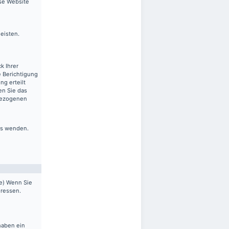
ese Website
leisten.
k Ihrer
 Berichtigung
ng erteilt
en Sie das
nbezogenen
ns wenden.
pe) Wenn Sie
dressen.
haben ein