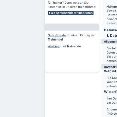
für Trainer? Dann werben Sie
Haftung
kostenlos in unserer Trainerbörse!
Soweit
als Börsenanbieter inserieren
Heuzero
beinhal
distanz
Datensc
Gute Gründe
für einen Eintrag bei
1. Dat
Trainer.de
!
Allgemei
Werbung
bei
Trainer.de
Die fo
Daten 
Sie per
entneh
Datenerf
Wer ist
Die Dat
können 
entneh
Wie erf
Ihre Da
um Date
Andere
IT-Syst