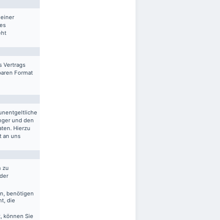
 einer
res
eht
s Vertrags
sbaren Format
unentgeltliche
nger und den
aten. Hierzu
t an uns
n zu
 der
en, benötigen
t, die
, können Sie