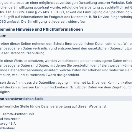
igtes Interesse an einer möglichst zuverlässigen Darstellung unserer Website. Sof
chende Einwilligung abgefragt wurde, erfolgt die Verarbeitung ausschließlich auf
Abs. 1 lit. a DSGVO und § 25 Abs. 1 TTDSG, soweit die Einwilligung die Speicherung
n Zugriff auf Informationen im Endgerät des Nutzers (z. B. für Device-Fingerprintin
SG umfasst. Die Einwilligung ist jederzeit widerrufbar.
lgemeine Hinweise und Pflicht­informationen
hutz
reiber dieser Seiten nehmen den Schutz Ihrer persönlichen Daten sehr ernst. Wir 
enbezogenen Daten vertraulich und entsprechend den gesetzlichen Datenschutzvo
ieser Datenschutzerklärung.
ie diese Website benutzen, werden verschiedene personenbezogene Daten erho
nbezogene Daten sind Daten, mit denen Sie persönlich identifiziert werden könne
ende Datenschutzerklärung erläutert, welche Daten wir erheben und wofür wir sie 
rt auch, wie und zu welchem Zweck das geschieht.
sen darauf hin, dass die Datenübertragung im Internet (z. B. bei der Kommunikation
eitslücken aufweisen kann. Ein lückenloser Schutz der Daten vor dem Zugriff durch 
öglich.
zur verantwortlichen Stelle
antwortliche Stelle für die Datenverarbeitung auf dieser Website ist:
uzeroth+Partner GbR
d Heuzeroth
sweg 48 A
Oldenburg