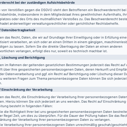
de­recht bei der zuständigen Aufsichts­behörde
le von Verstößen gegen die DSGVO steht den Betroffenen ein Beschwerderecht bei
tsbehörde, insbesondere in dem Mitgliedstaat ihres gewöhnlichen Aufenthalts, ih
splatzes oder des Orts des mutmaßlichen Verstoßes zu. Das Beschwerderecht best
adet anderweitiger verwaltungsrechtlicher oder gerichtlicher Rechtsbehelfe.
 Daten­übertrag­barkeit
en das Recht, Daten, die wir auf Grundlage Ihrer Einwilligung oder in Erfüllung eine
isiert verarbeiten, an sich oder an einen Dritten in einem gängigen, maschinenle
igen zu lassen. Sofern Sie die direkte Übertragung der Daten an einen anderen
ortlichen verlangen, erfolgt dies nur, soweit es technisch machbar ist.
, Löschung und Berichtigung
ben im Rahmen der geltenden gesetzlichen Bestimmungen jederzeit das Recht auf 
ft über Ihre gespeicherten personenbezogenen Daten, deren Herkunft und Empfä
er Datenverarbeitung und ggf. ein Recht auf Berichtigung oder Löschung dieser D
zu weiteren Fragen zum Thema personenbezogene Daten können Sie sich jederzei
n.
f Einschränkung der Verarbeitung
ben das Recht, die Einschränkung der Verarbeitung Ihrer personenbezogenen Date
en. Hierzu können Sie sich jederzeit an uns wenden. Das Recht auf Einschränkung
itung besteht in folgenden Fällen:
e die Richtigkeit Ihrer bei uns gespeicherten personenbezogenen Daten bestreit
der Regel Zeit, um dies zu überprüfen. Für die Dauer der Prüfung haben Sie das Rech
ränkung der Verarbeitung Ihrer personenbezogenen Daten zu verlangen.
ie Verarbeitung Ihrer personenbezogenen Daten unrechtmäßig geschah/geschieht