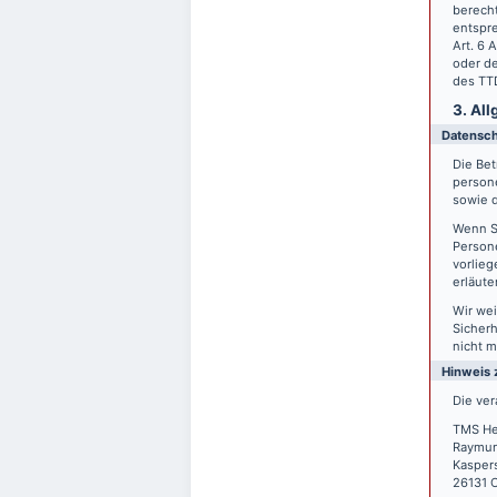
berecht
entspre
Art. 6 
oder de
des TTD
3. Al
Datensc
Die Bet
person
sowie d
Wenn S
Persone
vorlieg
erläute
Wir wei
Sicherh
nicht m
Hinweis 
Die ver
TMS He
Raymun
Kasper
26131 