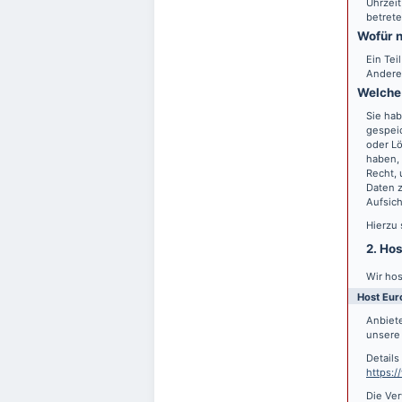
Uhrzeit
betrete
Wofür n
Ein Tei
Andere
Welche 
Sie hab
gespei
oder Lö
haben, 
Recht,
Daten z
Aufsic
Hierzu
2. Ho
Wir hos
Host Eur
Anbiete
unsere 
Detail
https:
Die Ver