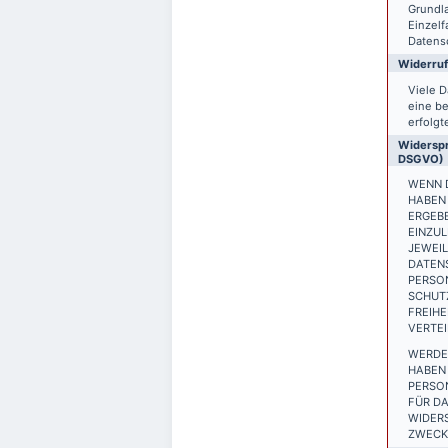
Grundla
Einzelf
Datensc
Widerruf
Viele D
eine be
erfolgt
Widerspr
DSGVO)
WENN D
HABEN 
ERGEB
EINZUL
JEWEIL
DATEN
PERSON
SCHUTZ
FREIH
VERTEI
WERDE
HABEN 
PERSO
FÜR DA
WIDER
ZWECKE