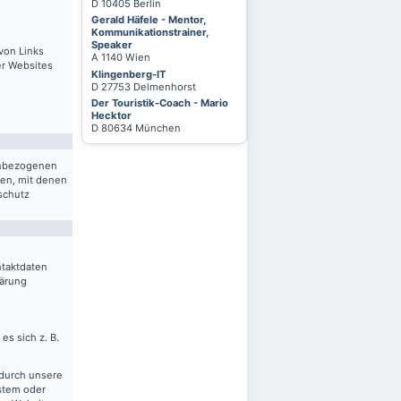
D 10405 Berlin
Gerald Häfele - Mentor,
Kommunikationstrainer,
Speaker
von Links
A 1140 Wien
er Websites
Klingenberg-IT
D 27753 Delmenhorst
Der Touristik-Coach - Mario
Hecktor
D 80634 München
nenbezogenen
ten, mit denen
schutz
ntaktdaten
lärung
es sich z. B.
 durch unsere
ystem oder