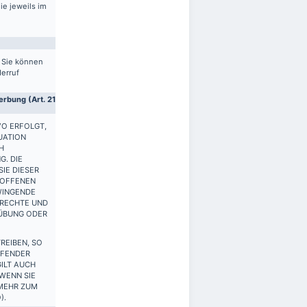
ie jeweils im
. Sie können
derruf
rbung (Art. 21
VO ERFOLGT,
UATION
H
G. DIE
IE DIESER
ROFFENEN
WINGENDE
 RECHTE UND
SÜBUNG ODER
REIBEN, SO
FFENDER
ILT AUCH
 WENN SIE
 MEHR ZUM
).