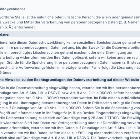
 info@trainer.de
ortliche Stelle ist die natürliche oder juristische Person, die allein oder gemeinsa
ie Zwecke und Mittel der Verarbeitung von personenbezogenen Daten (z. B. Namen,
n o. Ä.) entscheidet.
rdauer
innerhalb dieser Datenschutzerklärung keine speziellere Speicherdauer genannt w
ben Ihre personenbezogenen Daten bei uns, bis der Zweck für die Datenverarbeitun
ie ein berechtigtes Löschersuchen geltend machen oder eine Einwilligung zur
rarbeitung widerrufen, werden Ihre Daten gelöscht, sofern wir keine anderen recht
gen Gründe für die Speicherung Ihrer personenbezogenen Daten haben (z. B. steu
rechtliche Aufbewahrungsfristen); im letztgenannten Fall erfolgt die Löschung nach
Gründe.
ne Hinweise zu den Rechtsgrundlagen der Datenverarbeitung auf dieser Website
Sie in die Datenverarbeitung eingewilligt haben, verarbeiten wir Ihre personenbe
ndlage von Art. 6 Abs. 1 lit. a DSGVO bzw. Art. 9 Abs. 2 lit. a DSGVO, sofern besond
tegorien nach Art. 9 Abs. 1 DSGVO verarbeitet werden. Im Falle einer ausdrücklich
igung in die Übertragung personenbezogener Daten in Drittstaaten erfolgt die Dat
m auf Grundlage von Art. 49 Abs. 1 lit. a DSGVO. Sofern Sie in die Speicherung vo
Zugriff auf Informationen in Ihr Endgerät (z. B. via Device-Fingerprinting) eingewilli
 die Datenverarbeitung zusätzlich auf Grundlage von § 25 Abs. 1 TTDSG. Die Einwilli
it widerrufbar. Sind Ihre Daten zur Vertragserfüllung oder zur Durchführung vorvert
en erforderlich, verarbeiten wir Ihre Daten auf Grundlage des Art. 6 Abs. 1 lit. b
n verarbeiten wir Ihre Daten, sofern diese zur Erfüllung einer rechtlichen Verpflich
rlich sind auf Grundlage von Art. 6 Abs. 1 lit. c DSGVO. Die Datenverarbeitung kann 