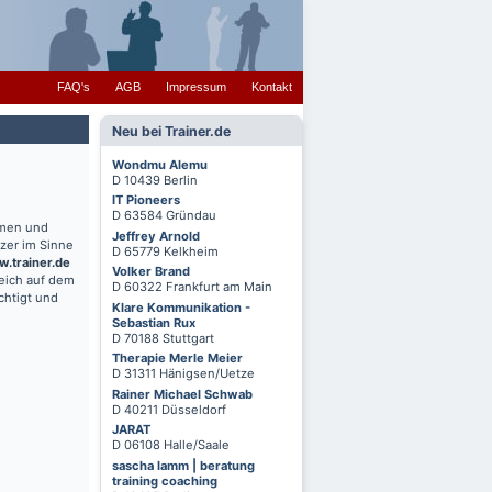
FAQ's
AGB
Impressum
Kontakt
Neu bei Trainer.de
Wondmu Alemu
D 10439 Berlin
IT Pioneers
D 63584 Gründau
hmen und
Jeffrey Arnold
zer im Sinne
D 65779 Kelkheim
.trainer.de
Volker Brand
reich auf dem
D 60322 Frankfurt am Main
chtigt und
Klare Kommunikation -
Sebastian Rux
D 70188 Stuttgart
Therapie Merle Meier
D 31311 Hänigsen/Uetze
Rainer Michael Schwab
D 40211 Düsseldorf
JARAT
D 06108 Halle/Saale
sascha lamm | beratung
training coaching