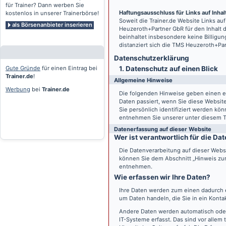
für Trainer? Dann werben Sie
Haftungsausschluss für Links auf Inhalt
kostenlos in unserer Trainerbörse!
Soweit die
Trainer.de
Website Links auf
als Börsenanbieter inserieren
Heuzeroth+Partner GbR für den Inhalt 
beinhaltet insbesondere keine Billigun
distanziert sich die TMS Heuzeroth+Pa
Datenschutz­erklärung
Gute Gründe
für einen Eintrag bei
1. Datenschutz auf einen Blick
Trainer.de
!
Allgemeine Hinweise
Werbung
bei
Trainer.de
Die folgenden Hinweise geben einen e
Daten passiert, wenn Sie diese Websi
Sie persönlich identifiziert werden k
entnehmen Sie unserer unter diesem T
Datenerfassung auf dieser Website
Wer ist verantwortlich für die D
Die Datenverarbeitung auf dieser Webs
können Sie dem Abschnitt „Hinweis zur 
entnehmen.
Wie erfassen wir Ihre Daten?
Ihre Daten werden zum einen dadurch er
um Daten handeln, die Sie in ein Konta
Andere Daten werden automatisch oder
IT-Systeme erfasst. Das sind vor allem