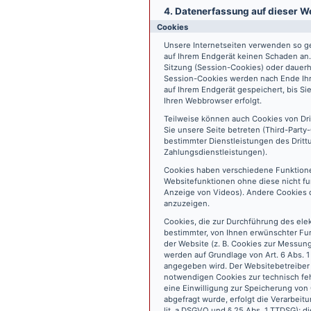
4. Datenerfassung auf dieser W
Cookies
Unsere Internetseiten verwenden so ge
auf Ihrem Endgerät keinen Schaden an
Sitzung (Session-Cookies) oder dauerh
Session-Cookies werden nach Ende Ihr
auf Ihrem Endgerät gespeichert, bis S
Ihren Webbrowser erfolgt.
Teilweise können auch Cookies von Dr
Sie unsere Seite betreten (Third-Part
bestimmter Dienstleistungen des Dritt
Zahlungsdienstleistungen).
Cookies haben verschiedene Funktione
Websitefunktionen ohne diese nicht fu
Anzeige von Videos). Andere Cookies 
anzuzeigen.
Cookies, die zur Durchführung des ele
bestimmter, von Ihnen erwünschter Fun
der Website (z. B. Cookies zur Messun
werden auf Grundlage von Art. 6 Abs. 1
angegeben wird. Der Websitebetreiber 
notwendigen Cookies zur technisch fehl
eine Einwilligung zur Speicherung vo
abgefragt wurde, erfolgt die Verarbeitu
lit. a DSGVO und § 25 Abs. 1 TTDSG); die