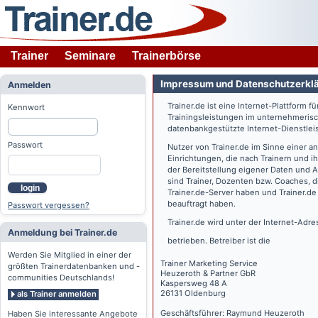
Trainer
Seminare
Trainerbörse
Impressum und Datenschutzerkl
Anmelden
Trainer.de
ist eine Internet-Plattform f
Kennwort
Trainingsleistungen im unternehmerisc
datenbankgestützte Internet-Dienstlei
Passwort
Nutzer von
Trainer.de
im Sinne einer a
Einrichtungen, die nach Trainern und 
der Bereitstellung eigener Daten und 
sind Trainer, Dozenten bzw. Coaches, 
login
Trainer.de
-Server haben und
Trainer.de
beauftragt haben.
Passwort vergessen?
Trainer.de
wird unter der Internet-Adr
Anmeldung bei Trainer.de
betrieben. Betreiber ist die
Werden Sie Mitglied in einer der
Trainer Marketing Service
größten Trainerdatenbanken und -
Heuzeroth & Partner GbR
communities Deutschlands!
Kaspersweg 48 A
26131 Oldenburg
als Trainer anmelden
Geschäftsführer: Raymund Heuzeroth
Haben Sie interessante Angebote