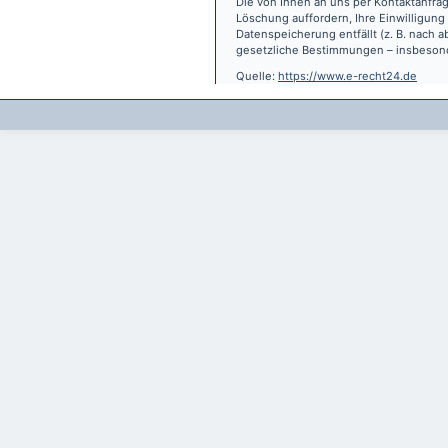
Die von Ihnen an uns per Kontaktanfrag
Löschung auffordern, Ihre Einwilligung
Datenspeicherung entfällt (z. B. nach
gesetzliche Bestimmungen – insbesond
Quelle:
https://www.e-recht24.de