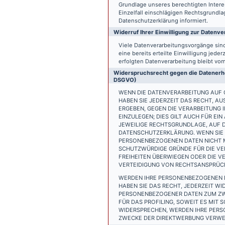
Grundlage unseres berechtigten Interess
Einzelfall einschlägigen Rechtsgrundl
Datenschutzerklärung informiert.
Widerruf Ihrer Einwilligung zur Datenve
Viele Datenverarbeitungsvorgänge sind 
eine bereits erteilte Einwilligung jede
erfolgten Datenverarbeitung bleibt vo
Widerspruchsrecht gegen die Datenerhe
DSGVO)
WENN DIE DATENVERARBEITUNG AUF GR
HABEN SIE JEDERZEIT DAS RECHT, AU
ERGEBEN, GEGEN DIE VERARBEITUNG
EINZULEGEN; DIES GILT AUCH FÜR EI
JEWEILIGE RECHTSGRUNDLAGE, AUF D
DATENSCHUTZERKLÄRUNG. WENN SIE 
PERSONENBEZOGENEN DATEN NICHT M
SCHUTZWÜRDIGE GRÜNDE FÜR DIE VER
FREIHEITEN ÜBERWIEGEN ODER DIE 
VERTEIDIGUNG VON RECHTSANSPRÜCHE
WERDEN IHRE PERSONENBEZOGENEN D
HABEN SIE DAS RECHT, JEDERZEIT W
PERSONENBEZOGENER DATEN ZUM ZWE
FÜR DAS PROFILING, SOWEIT ES MIT
WIDERSPRECHEN, WERDEN IHRE PER
ZWECKE DER DIREKTWERBUNG VERWEN