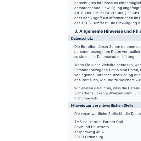
berechtigtes Interesse an einer möglic
entsprechende Einwilligung abgefragt w
Art. 6 Abs. 1 lit. a DSGVO und § 25 Ab
oder den Zugriff auf Informationen im E
des TTDSG umfasst. Die Einwilligung ist
3. Allgemeine Hinweise und Pfli
Datenschutz
Die Betreiber dieser Seiten nehmen den
personenbezogenen Daten vertraulich 
sowie dieser Datenschutzerklärung.
Wenn Sie diese Website benutzen, we
Personenbezogene Daten sind Daten, mi
vorliegende Datenschutzerklärung erläu
erläutert auch, wie und zu welchem Zw
Wir weisen darauf hin, dass die Datenü
Sicherheitslücken aufweisen kann. Ein 
nicht möglich.
Hinweis zur verantwortlichen Stelle
Die verantwortliche Stelle für die Date
TMS Heuzeroth+Partner GbR
Raymund Heuzeroth
Kaspersweg 48 A
26131 Oldenburg