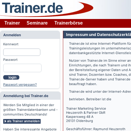
Trainer
Seminare
Trainerbörse
Impressum und Datenschutzerkl
Anmelden
Trainer.de
ist eine Internet-Plattform f
Kennwort
Trainingsleistungen im unternehmerisc
datenbankgestützte Internet-Dienstlei
Passwort
Nutzer von
Trainer.de
im Sinne einer a
Einrichtungen, die nach Trainern und 
der Bereitstellung eigener Daten und 
sind Trainer, Dozenten bzw. Coaches, 
login
Trainer.de
-Server haben und
Trainer.de
beauftragt haben.
Passwort vergessen?
Trainer.de
wird unter der Internet-Adr
Anmeldung bei Trainer.de
betrieben. Betreiber ist die
Werden Sie Mitglied in einer der
Trainer Marketing Service
größten Trainerdatenbanken und -
Heuzeroth & Partner GbR
communities Deutschlands!
Kaspersweg 48 A
26131 Oldenburg
als Trainer anmelden
Geschäftsführer: Raymund Heuzeroth
Haben Sie interessante Angebote