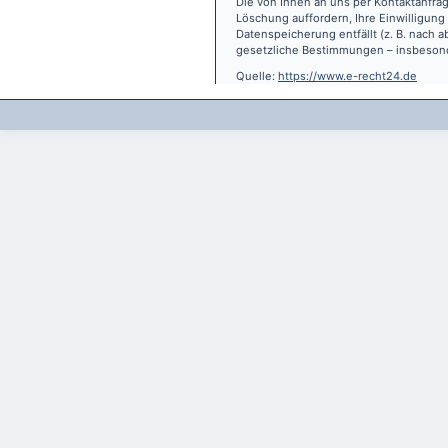
Die von Ihnen an uns per Kontaktanfrag
Löschung auffordern, Ihre Einwilligung
Datenspeicherung entfällt (z. B. nach
gesetzliche Bestimmungen – insbesond
Quelle:
https://www.e-recht24.de