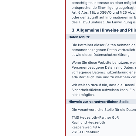
berechtigtes Interesse an einer möglic
entsprechende Einwilligung abgefragt w
Art. 6 Abs. 1 lit. a DSGVO und § 25 Ab
oder den Zugriff auf Informationen im E
des TTDSG umfasst. Die Einwilligung ist
3. Allgemeine Hinweise und Pfli
Datenschutz
Die Betreiber dieser Seiten nehmen den
personenbezogenen Daten vertraulich 
sowie dieser Datenschutzerklärung.
Wenn Sie diese Website benutzen, we
Personenbezogene Daten sind Daten, mi
vorliegende Datenschutzerklärung erläu
erläutert auch, wie und zu welchem Zw
Wir weisen darauf hin, dass die Datenü
Sicherheitslücken aufweisen kann. Ein 
nicht möglich.
Hinweis zur verantwortlichen Stelle
Die verantwortliche Stelle für die Date
TMS Heuzeroth+Partner GbR
Raymund Heuzeroth
Kaspersweg 48 A
26131 Oldenburg