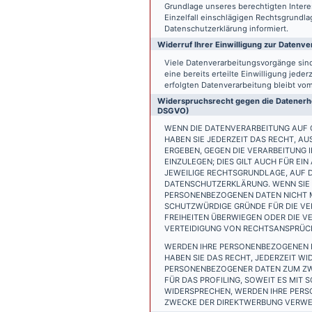
Grundlage unseres berechtigten Interess
Einzelfall einschlägigen Rechtsgrundl
Datenschutzerklärung informiert.
Widerruf Ihrer Einwilligung zur Datenve
Viele Datenverarbeitungsvorgänge sind 
eine bereits erteilte Einwilligung jede
erfolgten Datenverarbeitung bleibt vo
Widerspruchsrecht gegen die Datenerhe
DSGVO)
WENN DIE DATENVERARBEITUNG AUF GR
HABEN SIE JEDERZEIT DAS RECHT, AU
ERGEBEN, GEGEN DIE VERARBEITUNG
EINZULEGEN; DIES GILT AUCH FÜR EI
JEWEILIGE RECHTSGRUNDLAGE, AUF D
DATENSCHUTZERKLÄRUNG. WENN SIE 
PERSONENBEZOGENEN DATEN NICHT M
SCHUTZWÜRDIGE GRÜNDE FÜR DIE VER
FREIHEITEN ÜBERWIEGEN ODER DIE 
VERTEIDIGUNG VON RECHTSANSPRÜCHE
WERDEN IHRE PERSONENBEZOGENEN D
HABEN SIE DAS RECHT, JEDERZEIT W
PERSONENBEZOGENER DATEN ZUM ZWE
FÜR DAS PROFILING, SOWEIT ES MIT
WIDERSPRECHEN, WERDEN IHRE PER
ZWECKE DER DIREKTWERBUNG VERWEN