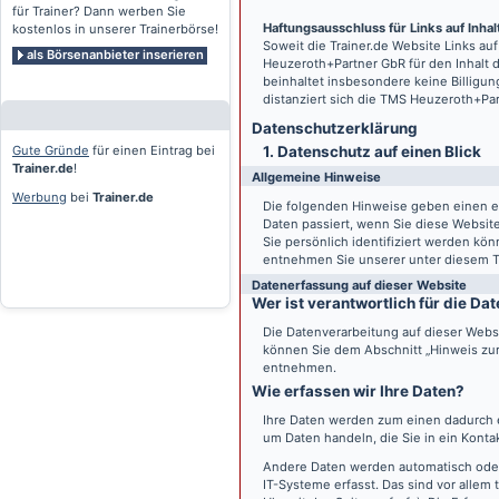
für Trainer? Dann werben Sie
Haftungsausschluss für Links auf Inhalt
kostenlos in unserer Trainerbörse!
Soweit die
Trainer.de
Website Links auf
als Börsenanbieter inserieren
Heuzeroth+Partner GbR für den Inhalt 
beinhaltet insbesondere keine Billigun
distanziert sich die TMS Heuzeroth+Pa
Datenschutz­erklärung
Gute Gründe
für einen Eintrag bei
1. Datenschutz auf einen Blick
Trainer.de
!
Allgemeine Hinweise
Werbung
bei
Trainer.de
Die folgenden Hinweise geben einen e
Daten passiert, wenn Sie diese Websi
Sie persönlich identifiziert werden k
entnehmen Sie unserer unter diesem T
Datenerfassung auf dieser Website
Wer ist verantwortlich für die D
Die Datenverarbeitung auf dieser Webs
können Sie dem Abschnitt „Hinweis zur 
entnehmen.
Wie erfassen wir Ihre Daten?
Ihre Daten werden zum einen dadurch er
um Daten handeln, die Sie in ein Konta
Andere Daten werden automatisch oder
IT-Systeme erfasst. Das sind vor allem