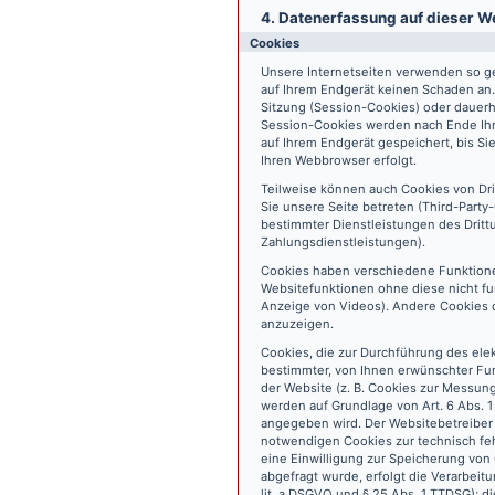
4. Datenerfassung auf dieser W
Cookies
Unsere Internetseiten verwenden so ge
auf Ihrem Endgerät keinen Schaden an
Sitzung (Session-Cookies) oder dauerh
Session-Cookies werden nach Ende Ihr
auf Ihrem Endgerät gespeichert, bis S
Ihren Webbrowser erfolgt.
Teilweise können auch Cookies von Dr
Sie unsere Seite betreten (Third-Part
bestimmter Dienstleistungen des Dritt
Zahlungsdienstleistungen).
Cookies haben verschiedene Funktione
Websitefunktionen ohne diese nicht fu
Anzeige von Videos). Andere Cookies 
anzuzeigen.
Cookies, die zur Durchführung des ele
bestimmter, von Ihnen erwünschter Fun
der Website (z. B. Cookies zur Messun
werden auf Grundlage von Art. 6 Abs. 1
angegeben wird. Der Websitebetreiber 
notwendigen Cookies zur technisch fehl
eine Einwilligung zur Speicherung vo
abgefragt wurde, erfolgt die Verarbeitu
lit. a DSGVO und § 25 Abs. 1 TTDSG); die